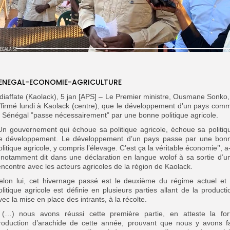
ENEGAL-ECONOMIE-AGRICULTURE
diaffate (Kaolack), 5 jan [APS] – Le Premier ministre, Ousmane Sonko,
ffirmé lundi à Kaolack (centre), que le développement d’un pays com
e Sénégal ”passe nécessairement” par une bonne politique agricole.
’Un gouvernement qui échoue sa politique agricole, échoue sa politiq
e développement. Le développement d’un pays passe par une bon
olitique agricole, y compris l’élevage. C’est ça la véritable économie’’, a-
l notamment dit dans une déclaration en langue wolof à sa sortie d’u
encontre avec les acteurs agricoles de la région de Kaolack.
elon lui, cet hivernage passé est le deuxième du régime actuel et 
olitique agricole est définie en plusieurs parties allant de la producti
vec la mise en place des intrants, à la récolte.
’ (…) nous avons réussi cette première partie, en atteste la for
roduction d’arachide de cette année, prouvant que nous y avons fa