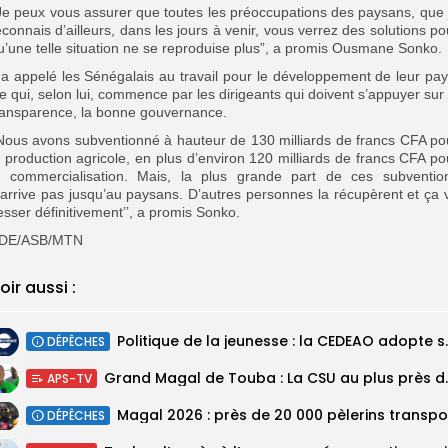
’Je peux vous assurer que toutes les préoccupations des paysans, que 
econnais d’ailleurs, dans les jours à venir, vous verrez des solutions po
u’une telle situation ne se reproduise plus”, a promis Ousmane Sonko.
l a appelé les Sénégalais au travail pour le développement de leur pay
e qui, selon lui, commence par les dirigeants qui doivent s’appuyer sur 
ransparence, la bonne gouvernance.
’Nous avons subventionné à hauteur de 130 milliards de francs CFA po
a production agricole, en plus d’environ 120 milliards de francs CFA po
a commercialisation. Mais, la plus grande part de ces subventio
’arrive pas jusqu’au paysans. D’autres personnes la récupèrent et ça 
esser définitivement’’, a promis Sonko.
DE/ASB/MTN
oir aussi :
Politique de la jeunesse :
DÉPÊCHES
Grand Magal de Tou
APS-TV
DÉPÊCHES