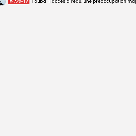
Touba :
APS-TV