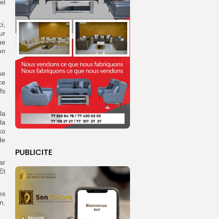
el
i,
ur
ue
on
se
ce
fs
la
la
ko
de
PUBLICITE
ar
Et
es
n,