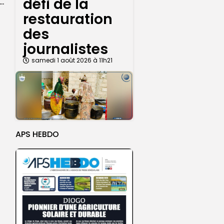
défi de la
 l’accès à l’eau, une préoccupation majeure avant le Grand Magal
restauration
des
journalistes
samedi 1 août 2026 à 11h21
APS HEBDO