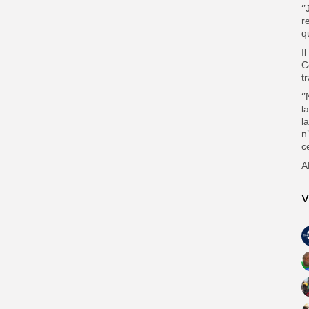
‘
r
q
I
C
t
‘
l
l
n
c
A
V