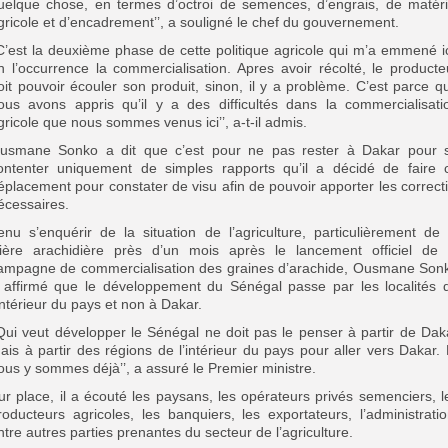
uelque chose, en termes d’octroi de semences, d’engrais, de matéri
gricole et d’encadrement’’, a souligné le chef du gouvernement.
’C’est la deuxième phase de cette politique agricole qui m’a emmené ic
n l’occurrence la commercialisation. Apres avoir récolté, le producte
oit pouvoir écouler son produit, sinon, il y a problème. C’est parce q
ous avons appris qu’il y a des difficultés dans la commercialisati
gricole que nous sommes venus ici’’, a-t-il admis.
usmane Sonko a dit que c’est pour ne pas rester à Dakar pour 
ontenter uniquement de simples rapports qu’il a décidé de faire 
éplacement pour constater de visu afin de pouvoir apporter les correcti
écessaires.
enu s’enquérir de la situation de l’agriculture, particulièrement de 
ilière arachidière près d’un mois après le lancement officiel de 
ampagne de commercialisation des graines d’arachide, Ousmane Son
 affirmé que le développement du Sénégal passe par les localités 
’intérieur du pays et non à Dakar.
’Qui veut développer le Sénégal ne doit pas le penser à partir de Dak
ais à partir des régions de l’intérieur du pays pour aller vers Dakar. 
ous y sommes déjà’’, a assuré le Premier ministre.
ur place, il a écouté les paysans, les opérateurs privés semenciers, l
roducteurs agricoles, les banquiers, les exportateurs, l’administratio
ntre autres parties prenantes du secteur de l’agriculture.