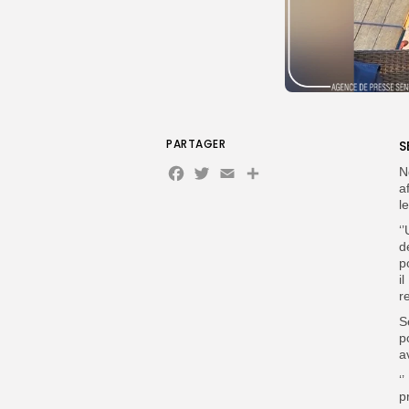
PARTAGER
S
Facebook
Twitter
Email
N
a
l
‘
d
p
i
r
S
p
a
‘
p