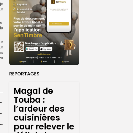
je
ur
s.
la
ur
ur
ns
va
REPORTAGES
Magal de
Touba :
 la CEDEAO adopte son plan d’actions stratégiques...
l’ardeur des
ba : La CSU au plus près des pèlerins
cuisinières
Magal 2026 : près de 20 000 pèlerins transportés vers Touba en...
pour relever le