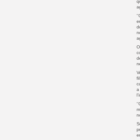
q
a
‘
e
d
n
a
O
c
d
n
V
f
c
a
l
‘
m
n
S
p
e