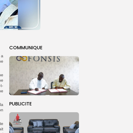
COMMUNIQUE
 a
me
ue
ne
t-
ne
PUBLICITE
la
on
te
it