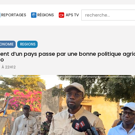
Search
REPORTAGES
RÉGIONS
APS TV
for:
ONOMIE
REGIONS
nt d’un pays passe par une bonne politique agric
ko
 À 22H12