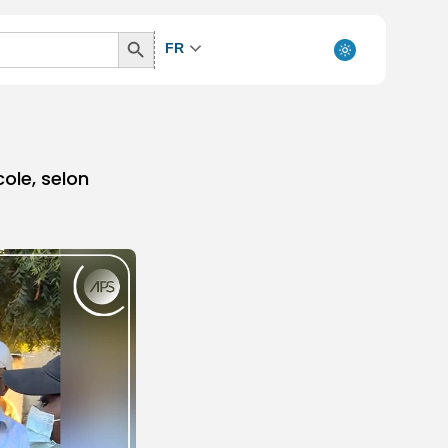
Search
FR
Button
ole, selon