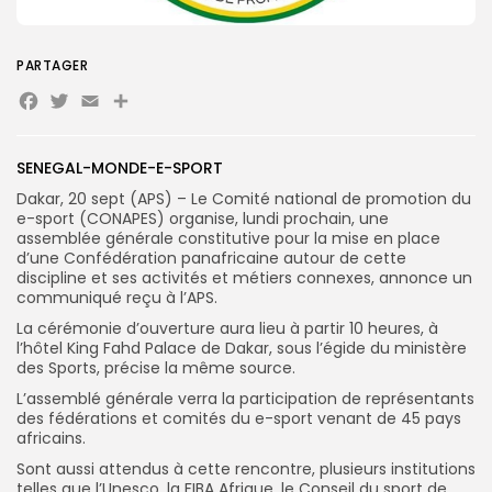
Search
Search
PARTAGER
for:
Button
Facebook
Twitter
Email
Partager
FR
SENEGAL-MONDE-E-SPORT
Dakar, 20 sept (APS) – Le Comité national de promotion du
e-sport (CONAPES) organise, lundi prochain, une
assemblée générale constitutive pour la mise en place
d’une Confédération panafricaine autour de cette
discipline et ses activités et métiers connexes, annonce un
communiqué reçu à l’APS.
La cérémonie d’ouverture aura lieu à partir 10 heures, à
l’hôtel King Fahd Palace de Dakar, sous l’égide du ministère
des Sports, précise la même source.
L’assemblé générale verra la participation de représentants
des fédérations et comités du e-sport venant de 45 pays
africains.
Sont aussi attendus à cette rencontre, plusieurs institutions
telles que l’Unesco, la FIBA Afrique, le Conseil du sport de