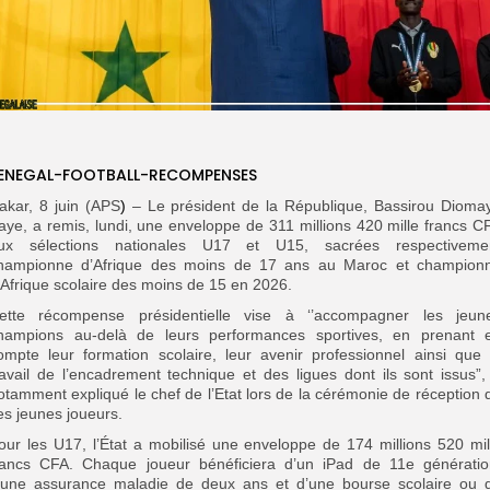
ENEGAL-FOOTBALL-RECOMPENSES
akar, 8 juin (APS
)
– Le président de la République, Bassirou Dioma
aye, a remis, lundi, une enveloppe de 311 millions 420 mille francs C
ux sélections nationales U17 et U15, sacrées respectiveme
hampionne d’Afrique des moins de 17 ans au Maroc et champion
’Afrique scolaire des moins de 15 en 2026.
ette récompense présidentielle vise à ‘’accompagner les jeun
hampions au-delà de leurs performances sportives, en prenant 
ompte leur formation scolaire, leur avenir professionnel ainsi que 
ravail de l’encadrement technique et des ligues dont ils sont issus”,
otamment expliqué le chef de l’Etat lors de la cérémonie de réception 
es jeunes joueurs.
our les U17, l’État a mobilisé une enveloppe de 174 millions 520 mil
rancs CFA. Chaque joueur bénéficiera d’un iPad de 11e génératio
’une assurance maladie de deux ans et d’une bourse scolaire ou 