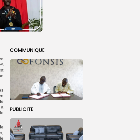
COMMUNIQUE
ye
FA
nt
ne
es
en
le
 a
PUBLICITE
de
le
n,
de