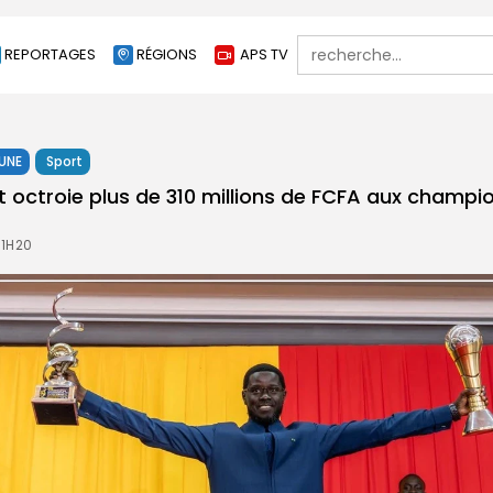
Search
REPORTAGES
RÉGIONS
APS TV
for:
 UNE
Sport
at octroie plus de 310 millions de FCFA aux champi
21H20