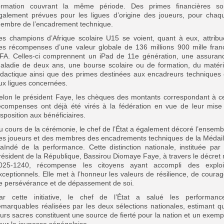
ormation couvrant la même période. Des primes financières so
galement prévues pour les ligues d’origine des joueurs, pour chaq
embre de l’encadrement technique.
es champions d’Afrique scolaire U15 se voient, quant à eux, attribu
es récompenses d’une valeur globale de 136 millions 900 mille fran
FA. Celles-ci comprennent un iPad de 11e génération, une assuran
aladie de deux ans, une bourse scolaire ou de formation, du matéri
idactique ainsi que des primes destinées aux encadreurs techniques 
ux ligues concernées.
elon le président Faye, les chèques des montants correspondant à c
écompenses ont déjà été virés à la fédération en vue de leur mise
isposition aux bénéficiaires.
u cours de la cérémonie, le chef de l’État a également décoré l’ensemb
es joueurs et des membres des encadrements techniques de la Médail
aïndé de la performance. Cette distinction nationale, instituée par 
résident de la République, Bassirou Diomaye Faye, à travers le décret 
025-1240, récompense les citoyens ayant accompli des exploi
xceptionnels. Elle met à l’honneur les valeurs de résilience, de courag
e persévérance et de dépassement de soi.
ar cette initiative, le chef de l’État a salué les performanc
emarquables réalisées par les deux sélections nationales, estimant q
eurs sacres constituent une source de fierté pour la nation et un exemp
our la jeunesse sénégalaise.