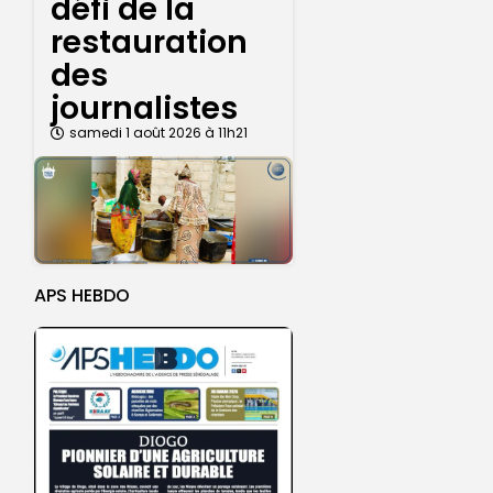
défi de la
restauration
des
journalistes
samedi 1 août 2026 à 11h21
APS HEBDO