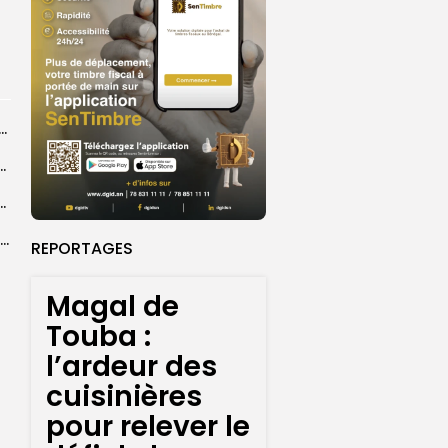
dans les coulisses de la restauration de la presse...
 la CEDEAO adopte son plan d’actions stratégiques...
ba : La CSU au plus près des pèlerins
Magal 2026 : près de 20 000 pèlerins transportés vers Touba en...
REPORTAGES
Magal de
Touba :
l’ardeur des
cuisinières
pour relever le