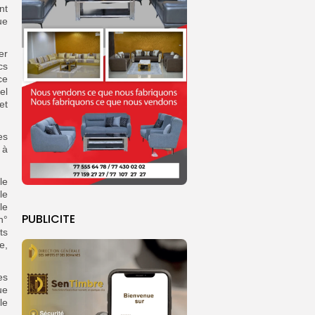
nt
ue
er
cs
ce
el
et
es
 à
le
le
le
PUBLICITE
n°
ts
e,
es
ue
le