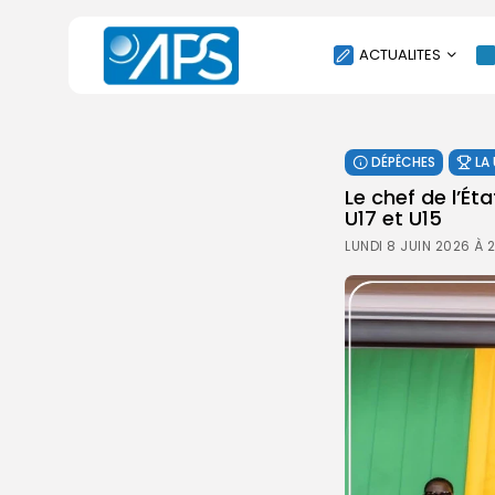
ACTUALITES
POLITIQUE
DÉPÊCHES
LA
SOCIÉTÉ
Le chef de l’Ét
ÉCONOMIE
U17 et U15
CULTURE
LUNDI 8 JUIN 2026 À 
SPORT
ENVIRONNEMENT
INTERNATIONAL
AGENDA
SANTE