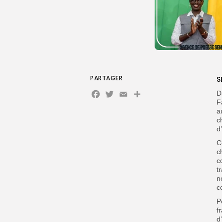
PARTAGER
S
Facebook
Twitter
Email
Partager
D
F
a
c
d
C
c
c
t
n
c
P
f
d