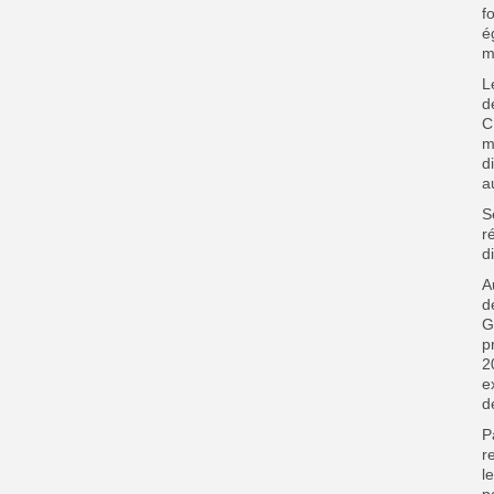
f
é
m
L
d
C
m
d
a
S
r
d
A
d
G
p
2
e
d
P
r
l
p