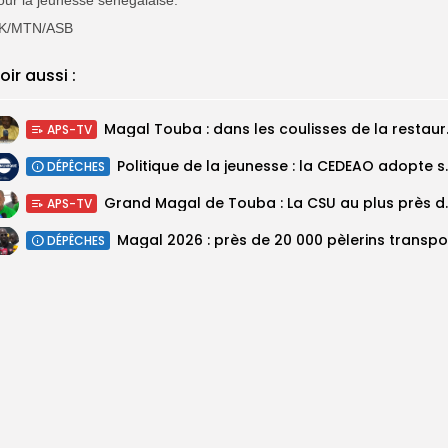
K/MTN/ASB
oir aussi :
Magal Touba : 
APS-TV
Politique de la jeunesse :
DÉPÊCHES
Grand Magal de Tou
APS-TV
DÉPÊCHES