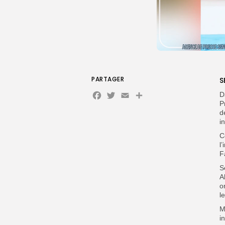
PARTAGER
S
Facebook
Twitter
Email
D
P
d
i
C
l
F
S
A
o
l
M
i