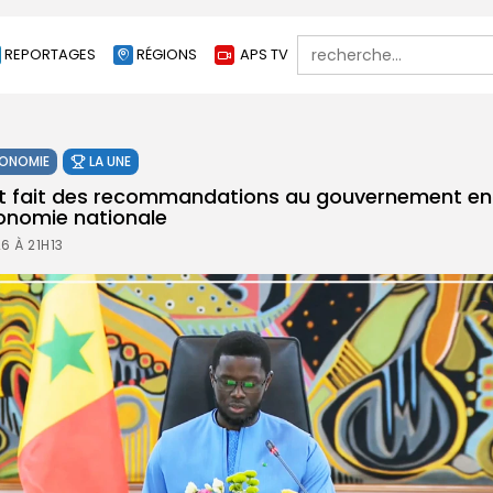
Search
REPORTAGES
RÉGIONS
APS TV
for:
ONOMIE
LA UNE
tat fait des recommandations au gouvernement en
conomie nationale
6 À 21H13