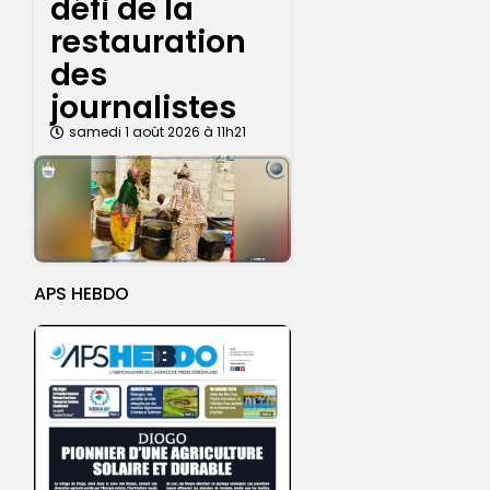
défi de la
restauration
des
journalistes
samedi 1 août 2026 à 11h21
APS HEBDO