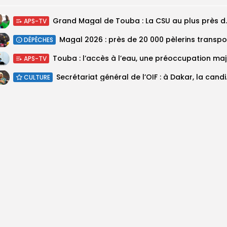
Grand Magal de Tou
APS-TV
DÉPÊCHES
Touba :
APS-TV
Secrétariat géné
CULTURE