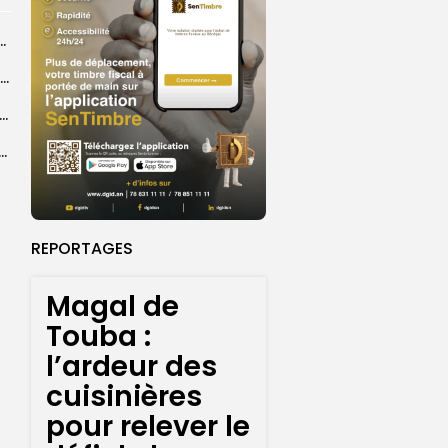
ba : La CSU au plus près des pèlerins
Magal 2026 : près de 20 000 pèlerins transportés vers Touba en...
 l’accès à l’eau, une préoccupation majeure avant le Grand Magal
ral de l’OIF : à Dakar, la candidate Coumba Bâ, décline...
REPORTAGES
Magal de
Touba :
l’ardeur des
cuisinières
pour relever le