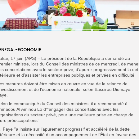
ENEGAL-ECONOMIE
akar, 17 juin (APS) – Le président de la République a demandé au
remier ministre, lors du Conseil des ministres de ce mercredi, de mene
es concertations avec le secteur privé, d’apurer progressivement la det
ntérieure et d’assister les entreprises publiques et privées en difficulté.
es mesures doivent être mises en œuvre en vue de la relance de
’investissement et de l’économie nationale, selon Bassirou Diomaye
aye.
elon le communiqué du Conseil des ministres, il a recommandé à
hmadou Al Aminou Lo d’‘’engager des concertations avec les
rganisations du secteur privé, pour une meilleure prise en charge de
eurs préoccupations’’.
. Faye ‘’a insisté sur l’apurement progressif et accéléré de la dette
ntérieure et la nécessité d’un accompagnement de l’État en faveur des