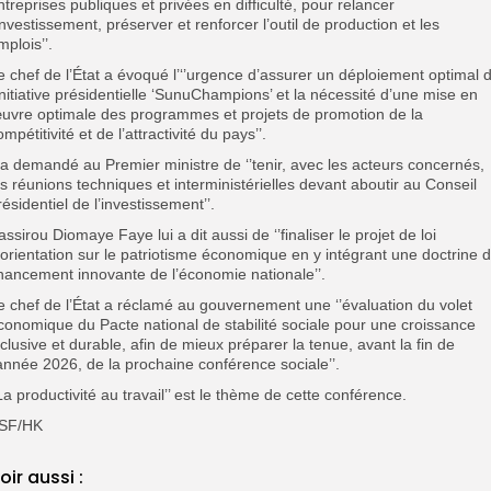
ntreprises publiques et privées en difficulté, pour relancer
’investissement, préserver et renforcer l’outil de production et les
mplois’’.
e chef de l’État a évoqué l’‘’urgence d’assurer un déploiement optimal 
’initiative présidentielle ‘SunuChampions’ et la nécessité d’une mise en
uvre optimale des programmes et projets de promotion de la
ompétitivité et de l’attractivité du pays’’.
l a demandé au Premier ministre de ‘’tenir, avec les acteurs concernés,
es réunions techniques et interministérielles devant aboutir au Conseil
résidentiel de l’investissement’’.
assirou Diomaye Faye lui a dit aussi de ‘’finaliser le projet de loi
’orientation sur le patriotisme économique en y intégrant une doctrine 
inancement innovante de l’économie nationale’’.
e chef de l’État a réclamé au gouvernement une ‘’évaluation du volet
conomique du Pacte national de stabilité sociale pour une croissance
nclusive et durable, afin de mieux préparer la tenue, avant la fin de
’année 2026, de la prochaine conférence sociale’’.
’La productivité au travail’’ est le thème de cette conférence.
SF/HK
oir aussi :