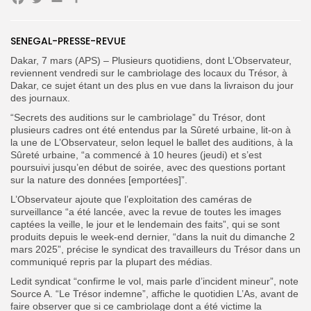
Facebook
Twitter
Email
Partager
SENEGAL-PRESSE-REVUE
Search
Dakar, 7 mars (APS) – Plusieurs quotidiens, dont L’Observateur,
Search
for:
Button
reviennent vendredi sur le cambriolage des locaux du Trésor, à
Dakar, ce sujet étant un des plus en vue dans la livraison du jour
des journaux.
FR
“Secrets des auditions sur le cambriolage” du Trésor, dont
plusieurs cadres ont été entendus par la Sûreté urbaine, lit-on à
la une de L’Observateur, selon lequel le ballet des auditions, à la
Sûreté urbaine, “a commencé à 10 heures (jeudi) et s’est
poursuivi jusqu’en début de soirée, avec des questions portant
sur la nature des données [emportées]”.
L’Observateur ajoute que l’exploitation des caméras de
surveillance “a été lancée, avec la revue de toutes les images
captées la veille, le jour et le lendemain des faits”, qui se sont
produits depuis le week-end dernier, “dans la nuit du dimanche 2
mars 2025”, précise l
e syndicat des travailleurs du Trésor dans un
communiqué repris par la plupart des médias.
Ledit syndicat “confirme le vol, mais parle d’incident mineur”, note
Source A. “Le Trésor indemne”, affiche le quotidien L’As, avant de
faire observer que si ce cambriolage dont a été victime la