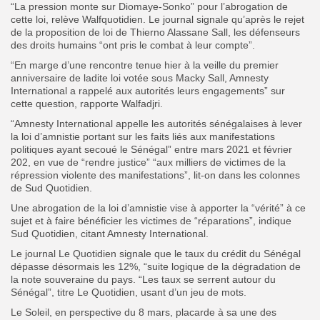
“La pression monte sur Diomaye-Sonko” pour l’abrogation de
cette loi, relève Walfquotidien. Le journal signale qu’après le rejet
de la proposition de loi de Thierno Alassane Sall, les défenseurs
des droits humains “ont pris le combat à leur compte”.
“En marge d’une rencontre tenue hier à la veille du premier
anniversaire de ladite loi votée sous Macky Sall, Amnesty
International a rappelé aux autorités leurs engagements” sur
cette question, rapporte Walfadjri.
“Amnesty International appelle les autorités sénégalaises à lever
la loi d’amnistie portant sur les faits liés aux manifestations
politiques ayant secoué le Sénégal” entre mars 2021 et février
202, en vue de “rendre justice” “aux milliers de victimes de la
répression violente des manifestations”, lit-on dans les colonnes
de Sud Quotidien.
Une abrogation de la loi d’amnistie vise à apporter la “vérité” à ce
sujet et à faire bénéficier les victimes de “réparations”, indique
Sud Quotidien, citant Amnesty International.
Le journal Le Quotidien signale que le taux du crédit du Sénégal
dépasse désormais les 12%, “suite logique de la dégradation de
la note souveraine du pays. “Les taux se serrent autour du
Sénégal”, titre Le Quotidien, usant d’un jeu de mots.
Le Soleil, en perspective du 8 mars, placarde à sa une des