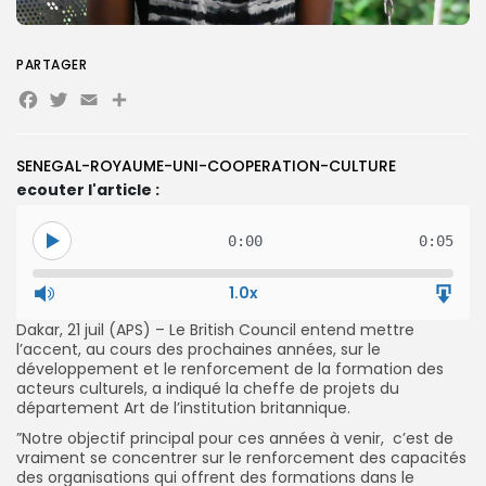
PARTAGER
Search
Search
Facebook
Twitter
Email
Partager
for:
Button
FR
SENEGAL-ROYAUME-UNI-COOPERATION-CULTURE
ecouter l'article :
0:00
0:05
1.0x
Dakar, 21 juil (APS) – Le British Council entend mettre
l’accent, au cours des prochaines années, sur le
développement et le renforcement de la formation des
acteurs culturels, a indiqué la cheffe de projets du
département Art de l’institution britannique.
”Notre objectif principal pour ces années à venir, c’est de
vraiment se concentrer sur le renforcement des capacités
des organisations qui offrent des formations dans le