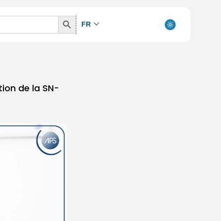
Search
FR
Button
tion de la SN-