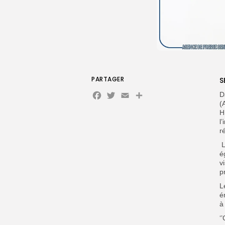
PARTAGER
S
Facebook
Twitter
Email
Partager
D
(
H
l
r
L
é
v
p
L
é
à
‘