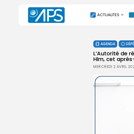
ACTUALITES
POLITIQUE
AGENDA
DÉP
SOCIÉTÉ
L’Autorité de r
ÉCONOMIE
Hlm, cet après
CULTURE
MERCREDI 2 AVRIL 20
SPORT
ENVIRONNEMENT
INTERNATIONAL
AGENDA
SANTE