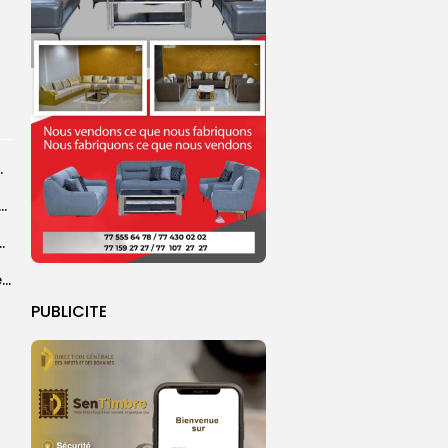
r les sapeurs-pompiers
ye Faye souhaite un ‘’excellent Magal’’ aux fidèles
courus par la Croix-Rouge sénégalaise
Grand Magal 2026 : un colloque met en lumière la portée universelle...
PUBLICITE