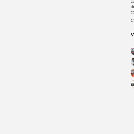
c
d
c
C
V