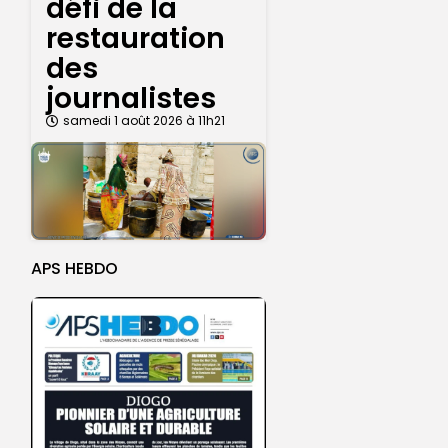
défi de la
restauration
des
journalistes
samedi 1 août 2026 à 11h21
APS HEBDO