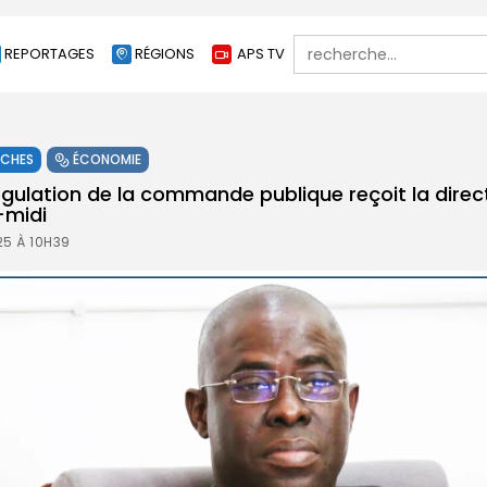
Search
REPORTAGES
RÉGIONS
APS TV
for:
ÊCHES
ÉCONOMIE
égulation de la commande publique reçoit la direc
-midi
25 À 10H39