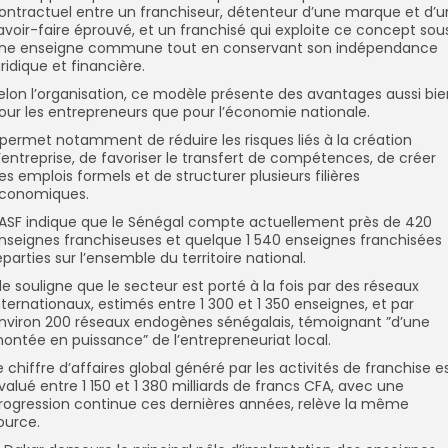
ontractuel entre un franchiseur, détenteur d’une marque et d’u
avoir-faire éprouvé, et un franchisé qui exploite ce concept sou
ne enseigne commune tout en conservant son indépendance
uridique et financière.
elon l’organisation, ce modèle présente des avantages aussi bie
our les entrepreneurs que pour l’économie nationale.
l permet notamment de réduire les risques liés à la création
’entreprise, de favoriser le transfert de compétences, de créer
es emplois formels et de structurer plusieurs filières
conomiques.
’ASF indique que le Sénégal compte actuellement près de 420
nseignes franchiseuses et quelque 1 540 enseignes franchisées
éparties sur l’ensemble du territoire national.
lle souligne que le secteur est porté à la fois par des réseaux
nternationaux, estimés entre 1 300 et 1 350 enseignes, et par
nviron 200 réseaux endogènes sénégalais, témoignant ”d’une
ontée en puissance” de l’entrepreneuriat local.
e chiffre d’affaires global généré par les activités de franchise e
valué entre 1 150 et 1 380 milliards de francs CFA, avec une
rogression continue ces dernières années, relève la même
ource.