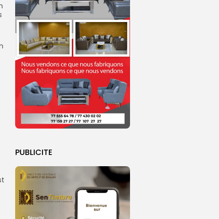
n
s
n
PUBLICITE
st