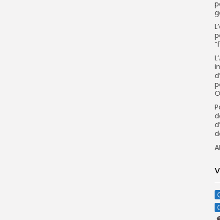
p
g
L
p
”
L
i
d
p
O
P
d
d
d
A
V