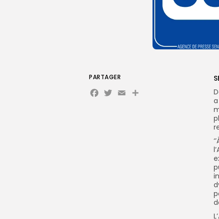
PARTAGER
S
Facebook
Twitter
Email
D
a
m
p
r
‘’
l
e
p
i
d
p
d
L