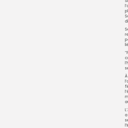
S
l
p
S
d
S
r
p
l
‘
c
l
s
À
l
f
l
m
a
L
a
s
l