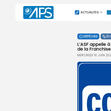
ACTUALITES
POLITIQUE
DÉPÊCHES
ÉC
SOCIÉTÉ
L’ASF appelle 
ÉCONOMIE
de la Franchise
CULTURE
MERCREDI 10 JUIN 20
SPORT
ENVIRONNEMENT
INTERNATIONAL
AGENDA
SANTE