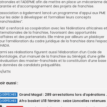
atronales et l’ADEPME afin de mettre en place un mécanisme d
arantie et d’accompagnement des projets de franchise.
’association a également lancé un programme d’appui aux PME
our les aider à développer et formaliser leurs concepts
franchisables”.
’ASF a renforcé sa coopération avec les fédérations africaines e
nternationales de la franchise, favorisant des opportunités
’affaires et des partenariats. Elle mène par ailleurs un plaidoyer
our l’amélioration du cadre juridique de la franchise dans l’espa
HADA.
armi ses réalisations figurent aussi l’élaboration d’un Code de
éontologie, d’un manuel de la franchise au Sénégal, d’une grille
’évaluation des master-franchisés et la constitution d’une base
e données de candidats préqualifiés.
N/MTN
oir aussi :
Grand Magal : 289 arrestations lo
DÉPÊCHES
‎Afro ba
DÉPÊCHES