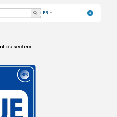
Search
FR
Button
ent du secteur