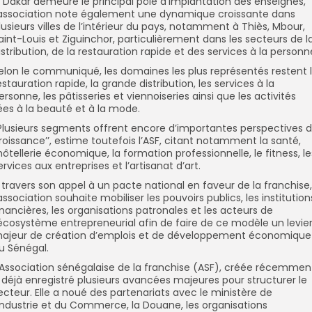
i Dakar demeure le principal pôle d’implantation des enseignes,
’association note également une dynamique croissante dans
lusieurs villes de l’intérieur du pays, notamment à Thiès, Mbour,
aint-Louis et Ziguinchor, particulièrement dans les secteurs de l
istribution, de la restauration rapide et des services à la personn
elon le communiqué, les domaines les plus représentés restent 
estauration rapide, la grande distribution, les services à la
ersonne, les pâtisseries et viennoiseries ainsi que les activités
iées à la beauté et à la mode.
’Plusieurs segments offrent encore d’importantes perspectives 
roissance’’, estime toutefois l’ASF, citant notamment la santé,
’hôtellerie économique, la formation professionnelle, le fitness, le
ervices aux entreprises et l’artisanat d’art.
 travers son appel à un pacte national en faveur de la franchise,
’association souhaite mobiliser les pouvoirs publics, les institution
inancières, les organisations patronales et les acteurs de
’écosystème entrepreneurial afin de faire de ce modèle un levie
ajeur de création d’emplois et de développement économique
u Sénégal.
’Association sénégalaise de la franchise (ASF), créée récemmen
 déjà enregistré plusieurs avancées majeures pour structurer le
ecteur. Elle a noué des partenariats avec le ministère de
’Industrie et du Commerce, la Douane, les organisations