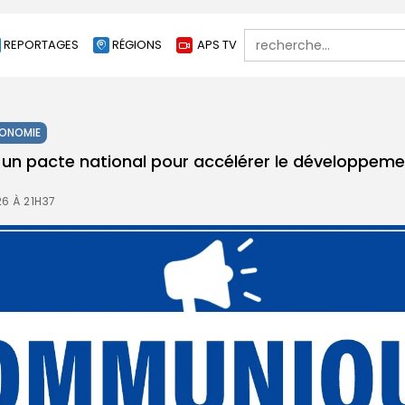
Search
REPORTAGES
RÉGIONS
APS TV
for:
ONOMIE
à un pacte national pour accélérer le développem
26 À 21H37