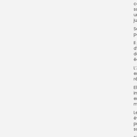
c
s
u
j
S
p
I
d
d
é
L
e
r
E
i
e
m
L
é
p
s