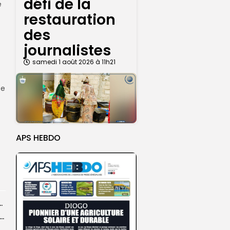
défi de la
e
restauration
des
journalistes
t
samedi 1 août 2026 à 11h21
ce
APS HEBDO
rs d’opérations préventives de sécurisation
sket U18 féminin : seize Lioncelles retenues pour l’étape finale de...