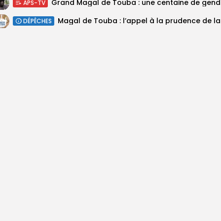
Grand M
APS-TV
Magal 
DÉPÊCHES