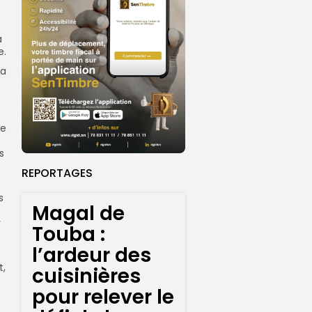
a
e.
la
de
s
REPORTAGES
s
Magal de
r
Touba :
l’ardeur des
t,
cuisinières
pour relever le