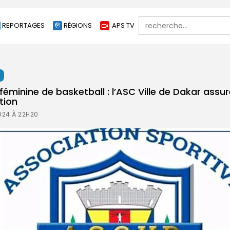
Search
REPORTAGES
RÉGIONS
APS TV
for:
t
 féminine de basketball : l’ASC Ville de Dakar assu
tion
024 À 22H20