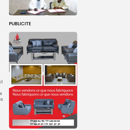
B
PUBLICITE
el
in
en