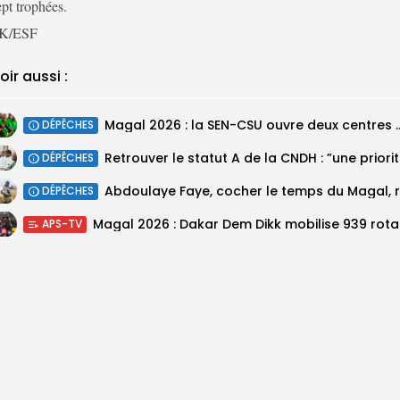
ept trophées.
K/ESF
oir aussi :
Magal 2026 : la SEN-CSU ouvre deux 
DÉPÊCHES
Retrouv
DÉPÊCHES
DÉPÊCHES
Magal 20
APS-TV