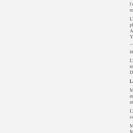
l
r
L
p
A
Y
‘
i
L
r
D
L
M
m
m
L
c
M
M