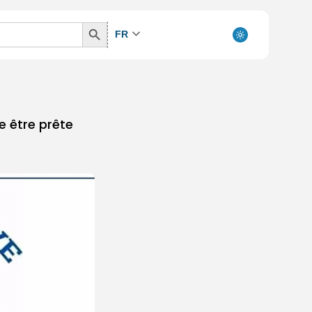
Search
FR
Button
re être prête