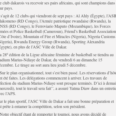
e club dakarois va recevoir ses pairs africains, qui sont champions dans
eur pays.
l s’agit de 12 clubs qui viendront de sept pays : Al Ahly (Égypte), l’AS
akomeno (RD Congo), l’Armée patriotique rwandaise (Rwanda), la
NSS (RD Congo), le Ferroviario Maputo (Mozambique), les Forces
rmées et Police Basketball (Cameroun), Friend’s Basketball Association
Côte d’Ivoire), Mountain of Fire et Miracles (Nigeria), Nigeria Customs
Nigeria), Rwanda Energy Group (Rwanda), Sporting Alexandria
Égypte), en plus de l’ASC Ville de Dakar.
e
a 28
édition de la Ligue africaine féminine de basketball se tiendra au
tadium Marius-Ndiaye de Dakar, du vendredi 6 au dimanche 15
écembre. Le tirage au sort aura lieu jeudi 5 décembre.
’Sur le plan organisationnel, tout s’est bien passé. Les réservations d’hôt
nt été faites. Les délégations commencent à arriver. Les travaux de
éfection du stadium Marius-Ndiaye sont presque terminés. D’ici à dema
mercredi), tout le travail sera fait’’, a assuré Yatma Diaw dans un entreti
vec l’APS.
ur le plan sportif, l’ASC Ville de Dakar a fait une bonne préparation et
st prête à entamer la compétition, selon son président.
’Notre objectif étant de remporter le tournoi, nous avons décidé de