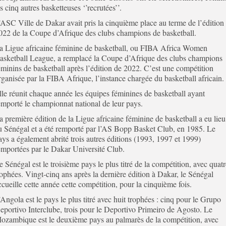
es cinq autres basketteuses ‘’recrutées’’.
’ASC Ville de Dakar avait pris la cinquième place au terme de l’édition
022 de la Coupe d’Afrique des clubs champions de basketball.
a Ligue africaine féminine de basketball, ou FIBA Africa Women
asketball League, a remplacé la Coupe d’Afrique des clubs champions
éminins de basketball après l’édition de 2022. C’est une compétition
rganisée par la FIBA Afrique, l’instance chargée du basketball africain.
lle réunit chaque année les équipes féminines de basketball ayant
emporté le championnat national de leur pays.
a première édition de la Ligue africaine féminine de basketball a eu lieu
u Sénégal et a été remporté par l’AS Bopp Basket Club, en 1985. Le
ays a également abrité trois autres éditions (1993, 1997 et 1999)
emportées par le Dakar Université Club.
e Sénégal est le troisième pays le plus titré de la compétition, avec quatr
rophées. Vingt-cinq ans après la dernière édition à Dakar, le Sénégal
ccueille cette année cette compétition, pour la cinquième fois.
’Angola est le pays le plus titré avec huit trophées : cinq pour le Grupo
eportivo Interclube, trois pour le Deportivo Primeiro de Agosto. Le
ozambique est le deuxième pays au palmarès de la compétition, avec