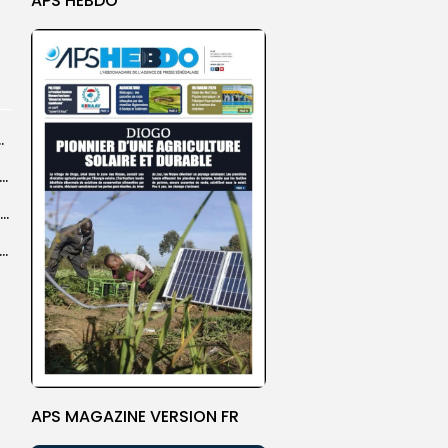
APS HEBDO
centres d’enrôlement à Touba
er le statut A de la CNDH : ”une priorité nationale”, selon...
Abdoulaye Faye, cocher le temps du Magal, rêve d’un lendemain meilleur
26 : Dakar Dem Dikk mobilise 939 rotations et transporte près...
APS MAGAZINE VERSION FR