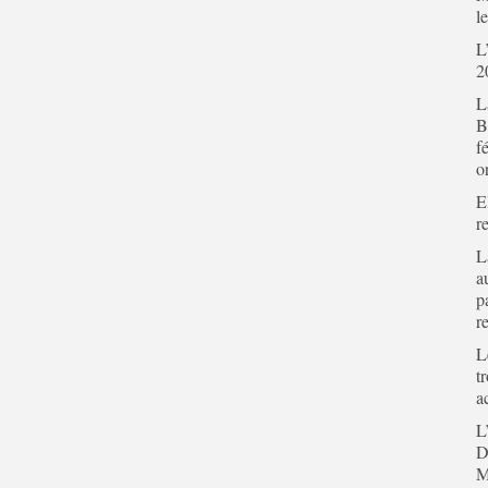
l
L
2
L
B
f
o
E
r
L
a
p
r
L
t
a
L
D
M