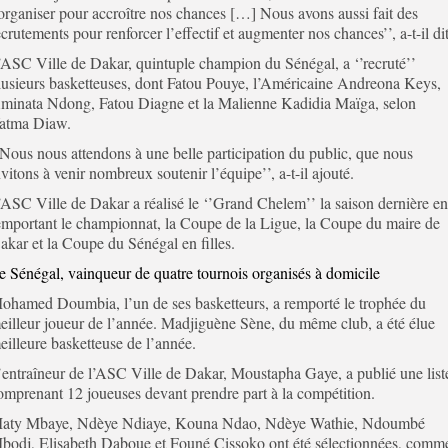
’organiser pour accroître nos chances […] Nous avons aussi fait des
ecrutements pour renforcer l’effectif et augmenter nos chances’’, a-t-il dit
’ASC Ville de Dakar, quintuple champion du Sénégal, a ‘’recruté’’
lusieurs basketteuses, dont Fatou Pouye, l’Américaine Andreona Keys,
minata Ndong, Fatou Diagne et la Malienne Kadidia Maïga, selon
atma Diaw.
’Nous nous attendons à une belle participation du public, que nous
nvitons à venir nombreux soutenir l’équipe’’, a-t-il ajouté.
’ASC Ville de Dakar a réalisé le ‘’Grand Chelem’’ la saison dernière en
emportant le championnat, la Coupe de la Ligue, la Coupe du maire de
akar et la Coupe du Sénégal en filles.
e Sénégal, vainqueur de quatre tournois organisés à domicile
ohamed Doumbia, l’un de ses basketteurs, a remporté le trophée du
eilleur joueur de l’année. Madjiguène Sène, du même club, a été élue
eilleure basketteuse de l’année.
’entraîneur de l’ASC Ville de Dakar, Moustapha Gaye, a publié une list
omprenant 12 joueuses devant prendre part à la compétition.
aty Mbaye, Ndèye Ndiaye, Kouna Ndao, Ndèye Wathie, Ndoumbé
bodj, Elisabeth Daboue et Founé Cissoko ont été sélectionnées, comm