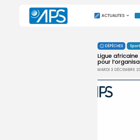
ACTUALITES
POLITIQUE
DÉPÊCHES
Spor
SOCIÉTÉ
Ligue africaine
ÉCONOMIE
pour l’organisa
CULTURE
MARDI 3 DÉCEMBRE 2
SPORT
ENVIRONNEMENT
INTERNATIONAL
AGENDA
SANTE