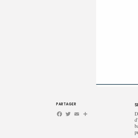
PARTAGER
S
Facebook
Twitter
Email
Partager
D
d
b
p