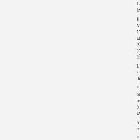
L
l
I
M
C
a
(
(
(
L
s
d
‘
o
r
(
a
S
e
‘