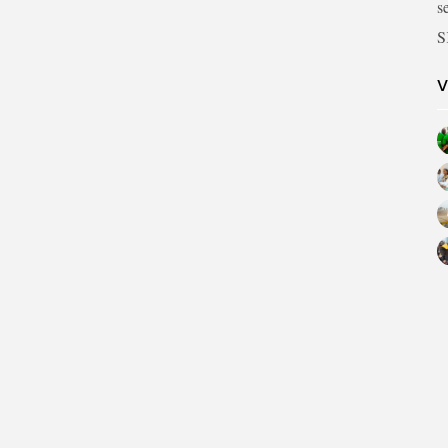
s
S
V