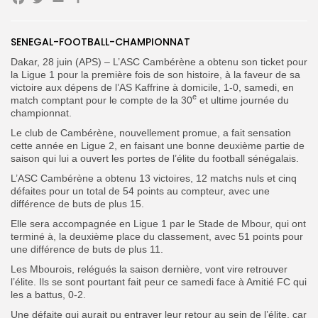
Facebook
Twitter
Email
Partager
Search
Search
SENEGAL-FOOTBALL-CHAMPIONNAT
for:
Button
Dakar, 28 juin (APS) – L’ASC Cambérène a obtenu son ticket pour
la Ligue 1 pour la première fois de son histoire, à la faveur de sa
FR
victoire aux dépens de l’AS Kaffrine à domicile, 1-0, samedi, en
e
match comptant pour le compte de la 30
et ultime journée du
championnat.
Le club de Cambérène, nouvellement promue, a fait sensation
cette année en Ligue 2, en faisant une bonne deuxième partie de
saison qui lui a ouvert les portes de l’élite du football sénégalais.
L’ASC Cambérène a obtenu 13 victoires, 12 matchs nuls et cinq
défaites pour un total de 54 points au compteur, avec une
différence de buts de plus 15.
Elle sera accompagnée en Ligue 1 par le Stade de Mbour, qui ont
terminé à, la deuxième place du classement, avec 51 points pour
une différence de buts de plus 11.
Les Mbourois, relégués la saison dernière, vont vire retrouver
l’élite. Ils se sont pourtant fait peur ce samedi face à Amitié FC qui
les a battus, 0-2.
Une défaite qui aurait pu entraver leur retour au sein de l’élite, car