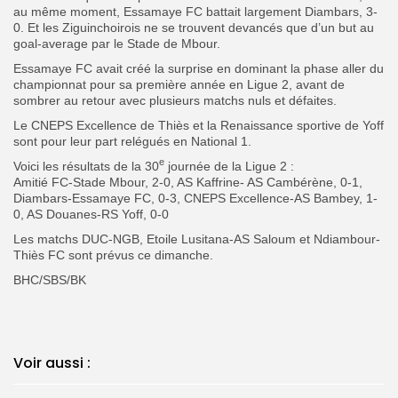
au même moment, Essamaye FC battait largement Diambars, 3-
0. Et les Ziguinchoirois ne se trouvent devancés que d’un but au
goal-average par le Stade de Mbour.
Essamaye FC avait créé la surprise en dominant la phase aller du
championnat pour sa première année en Ligue 2, avant de
sombrer au retour avec plusieurs matchs nuls et défaites.
Le CNEPS Excellence de Thiès et la Renaissance sportive de Yoff
sont pour leur part relégués en National 1.
e
Voici les résultats de la 30
journée de la Ligue 2 :
Amitié FC-Stade Mbour, 2-0, AS Kaffrine- AS Cambérène, 0-1,
Diambars-Essamaye FC, 0-3, CNEPS Excellence-AS Bambey, 1-
0, AS Douanes-RS Yoff, 0-0
Les matchs DUC-NGB, Etoile Lusitana-AS Saloum et Ndiambour-
Thiès FC sont prévus ce dimanche.
BHC/SBS/BK
Voir aussi :