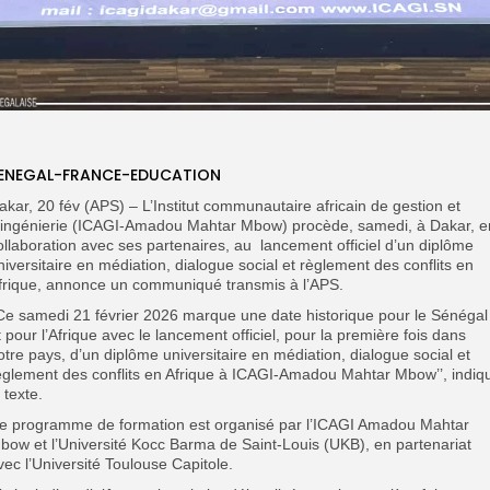
ENEGAL-FRANCE-EDUCATION
akar, 20 fév (APS) – L’Institut communautaire africain de gestion et
’ingénierie (ICAGI-Amadou Mahtar Mbow) procède, samedi, à Dakar, e
ollaboration avec ses partenaires, au lancement officiel d’un diplôme
niversitaire en médiation, dialogue social et règlement des conflits en
frique, annonce un communiqué transmis à l’APS.
’Ce samedi 21 février 2026 marque une date historique pour le Sénégal
t pour l’Afrique avec le lancement officiel, pour la première fois dans
otre pays, d’un diplôme universitaire en médiation, dialogue social et
èglement des conflits en Afrique à ICAGI-Amadou Mahtar Mbow’’, indiq
e texte.
e programme de formation est organisé par l’ICAGI Amadou Mahtar
bow et l’Université Kocc Barma de Saint-Louis (UKB), en partenariat
vec l’Université Toulouse Capitole.