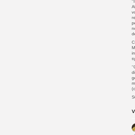
‘
A
v
r
p
n
d
C
M
i
s
‘
d
g
m
(
S
V