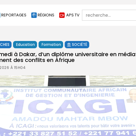
Search
REPORTAGES
RÉGIONS
APS TV
for:
ÊCHES
Education
Formation
SOCIÉTÉ
edi à Dakar, d’un diplôme universitaire en médiat
ment des conflits en Afrique
 2026 À 15H04