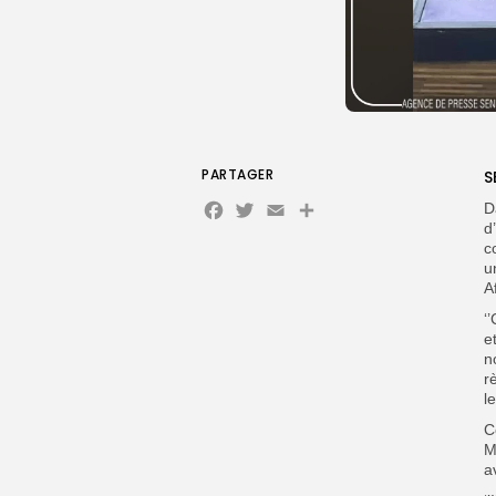
PARTAGER
S
Facebook
Twitter
Email
D
d
c
u
A
‘
e
n
r
l
C
M
a