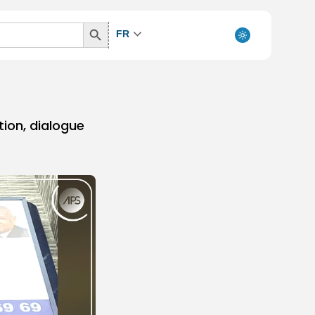
Search
FR
Button
ion, dialogue