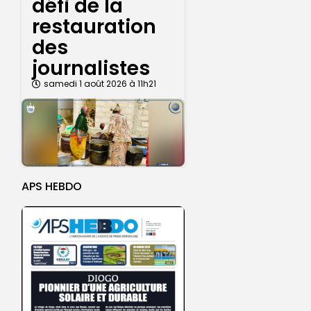
défi de la
restauration
des
journalistes
samedi 1 août 2026 à 11h21
APS HEBDO