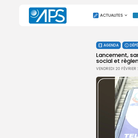
ACTUALITES
POLITIQUE
AGENDA
DÉP
SOCIÉTÉ
Lancement, sam
ÉCONOMIE
social et règle
CULTURE
VENDREDI 20 FÉVRIER
SPORT
ENVIRONNEMENT
INTERNATIONAL
AGENDA
SANTE