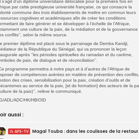
’Il s’agit d’un diplôme universitaire délocalisé pour la première fois en
frique par cette prestigieuse université française, ce qui consacre la
olonté commune des trois établissements de mettre en commun leurs
essources cognitives et académiques afin de créer les conditions
ermettant de faire générer et se développer à l’échelle de l’Afrique,
otamment une culture de la paix, de la médiation et de la gouvernance
es conflits’’, selon la même source.
e premier diplôme est placé sous le parrainage de Demba Kandji,
édiateur de la République du Sénégal, qui va prononcer la leçon
naugurale après ‘’les périodes spirituelles du ramadan et du carême,
ymboles de paix, de dialogue et de réconciliation’’.
’Ce programme permettra à notre pays et à d’autres de l’Afrique de
isposer de compétences avérées en matière de prévention des conflits
estion des crises, sensibilisation pour la paix, création d’outils et de
écanismes au service de la paix, [et de formation] des acteurs de la pa
culture de la paix)’’, relève le communiqué.
G/ADL/ADC/HK/HB/OID
oir aussi :
Magal Touba : 
APS-TV