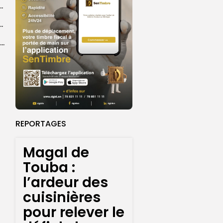
 la CEDEAO adopte son plan d’actions stratégiques...
ba : La CSU au plus près des pèlerins
Magal 2026 : près de 20 000 pèlerins transportés vers Touba en...
REPORTAGES
Magal de
Touba :
l’ardeur des
cuisinières
pour relever le