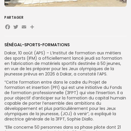
PARTAGER
Search
Search
Facebook
Twitter
Email
Partager
for:
Button
FR
SÉNÉGAL-SPORTS-FORMATIONS
Dakar, 10 août (APS) – L’Institut de formation aux métiers
des sports (IFM) a officiellement lancé jeudi sa formation
en fabrication de matériels sportifs destinée à 50 jeunes,
en vue de les préparer pour les Jeux olympiques de la
jeunesse prévus en 2026 à Dakar, a constaté l’APS.
“Cette formation entre dans le cadre du Projet de
formation et insertion (PFI) qui est une initiative du Fonds
de formation professionnelle (3FPT) qui vise l’insertion. Il a
pour objectif d’anticiper sur la formation du capital humain
capable de porter l’ensemble des ambitions du
développement et plus particulièrement pour les Jeux
olympiques de la jeunesse, (JOJ) à venir”, a expliqué la
directrice générale de la 3FPT, Sophie Diallo.
“Elle concerne 50 personnes dans sa phase pilote dont 21