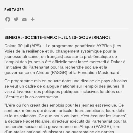
PARTAGER
Facebook
Twitter
Email
Partager
SENEGAL-SOCIETE-EMPLOI-JEUNES-GOUVERNANCE
Search
Search
for:
Button
Dakar, 30 juil (APS) – Le programme panafricain AYPRes (Les
Voies de la résilience et du changement systémique pour la
FR
jeunesse africaine, en français) axé sur la problématique de
l’emploi des jeunes a été officiellement lancé mercredi à Dakar à
l’initiative du Partenariat pour la recherche sociale et la
gouvernance en Afrique (PASGR) et la Fondation Mastercard.
Ce programme mis en oeuvre dans une dizaine de pays africains
se veut un cadre de dialogue national sur l’emploi des jeunes. Il
vise à favoriser des politiques publiques inclusives fondées sur
l’écoute et la co-construction.
”L’ère où l’on créait des emplois pour les jeunes est révolue. Ce
sont eux-mêmes qui doivent articuler leurs ambitions, leurs défis
et leurs solutions. Ce que nous voulons, c’est écouter les jeunes”,
a déclaré Fadel Ndiamé, directeur exécutif du Partenariat pour la
recherche sociale et la gouvernance en Afrique (PASGR), lors
d’un atelier national réunissant une quarantaine de parties