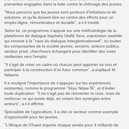
prenantes engagées dans la lutte contre le chômage des jeunes.
”Nous pensons que les jeunes sont porteurs d’initiatives et de
solutions, et qu’ils doivent être au centre des efforts pour un
emploi digne, rémunérateur et durable”, a-t-il insisté.
Selon lui, ce programme s’appuie sur une méthodologie de la
plateforme de dialogue baptisée Utafiti Sera, expression swahilie
qui renvoie à la ”case du dialogue intergénérationnel”, où toutes
les composantes de la société jeunes, anciens, acteurs publics,
secteur privé, chercheurs échangent pour identifier des voies
résilientes vers l’emploi.
”Il s’agit de créer un cadre où chacun peut apporter sa voix et
participer à la construction d’un futur commun’’, a expliqué M.
Ndiamé.
Il a souligné l’importance de s’appuyer sur les expériences
existantes, comme le programme ”Xëyu Ndaw Ñi”, et d’éviter
toute duplication. ”Il ne s’agit pas de réinventer la roue, mais de
renforcer ce qui existe déjà, en créant des synergies entre
acteurs”, a-t-il affirmé.
Spécialiste de l’agriculture, il a cité ce secteur comme exemple
d’opportunité pour les jeunes.
”L’Afrique de l’Ouest importe chaque année pour 4 milliards de