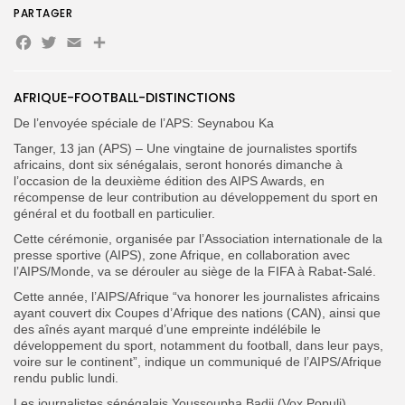
PARTAGER
Facebook
Twitter
Email
Partager
Search
Search
for:
Button
AFRIQUE-FOOTBALL-DISTINCTIONS
FR
De l’envoyée spéciale de l’APS: Seynabou Ka
Tanger, 13 jan (APS) – Une vingtaine de journalistes sportifs
africains, dont six sénégalais, seront honorés dimanche à
l’occasion de la deuxième édition des AIPS Awards, en
récompense de leur contribution au développement du sport en
général et du football en particulier.
‎Cette cérémonie, organisée par l’Association internationale de la
presse sportive (AIPS), zone Afrique, en collaboration avec
l’AIPS/Monde, va se dérouler au siège de la FIFA à Rabat-Salé.
‎Cette année, l’AIPS/Afrique “va honorer les journalistes africains
ayant couvert dix Coupes d’Afrique des nations (CAN), ainsi que
des aînés ayant marqué d’une empreinte indélébile le
développement du sport, notamment du football, dans leur pays,
voire sur le continent”, indique un communiqué de l’AIPS/Afrique
rendu public lundi.
‎Les journalistes sénégalais Youssoupha Badji (Vox Populi),