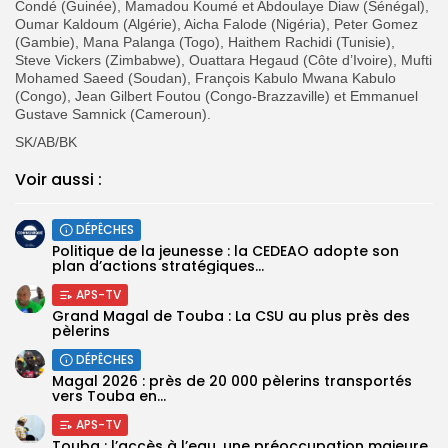
Condé (Guinée), Mamadou Koumé et Abdoulaye Diaw (Sénégal),
Oumar Kaldoum (Algérie), Aicha Falode (Nigéria), Peter Gomez
(Gambie), Mana Palanga (Togo), Haithem Rachidi (Tunisie),
Steve Vickers (Zimbabwe), Ouattara Hegaud (Côte d’Ivoire), Mufti
Mohamed Saeed (Soudan), François Kabulo Mwana Kabulo
(Congo), Jean Gilbert Foutou (Congo-Brazzaville) et Emmanuel
Gustave Samnick (Cameroun).
‎SK/AB/BK
Voir aussi :
DÉPÊCHES
Politique de la jeunesse : la CEDEAO adopte son
plan d’actions stratégiques...
APS-TV
Grand Magal de Touba : La CSU au plus près des
pèlerins
DÉPÊCHES
Magal 2026 : près de 20 000 pèlerins transportés
vers Touba en...
APS-TV
Touba : l’accès à l’eau, une préoccupation majeure