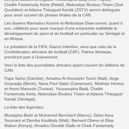
Cheikh Fantamady Keïta (Relief), Abdoulaye Boubou Thiam (Sud
Quotidien) et Adama Thieyguel Kandé (2STV) seront distingués
pour avoir couvert dix phases finales de la CAN.
Les doyens Mamadou Koumé et Abdoulaye Diaw seront, quant à
eux, célébrés pour avoir marqué d’une empreinte indélébile le
développement du sport et du football en particulier au Sénégal et
en Afrique.
Le président de la FIFA, Gianni Infantino, ainsi que celui de la
Confédération africaine de football (CAF), Patrice Motsepe,
prendront part à l’événement.
‎Voici la liste des journalistes africains ayant couvert dix éditions de
CAN:
‎Pape Saine (Gambie), Amadou Al Housseini Touré (Mali), Ange
Gnacadja (Bénin), Nana Paul Sabin (Cameroun), Mokhtar Hmima
et Hosni Manoubi (Tunisie), Youssoupha Badji, Cheikh
Fantamady Keïta, Abdoulaye Boubou Thiam et Adama Thieyguel
Kandé (Sénégal).
‎La liste des légendes:
Mostapha Bedri et Mohamed Bencherif (Maroc), Dicko Assa
Soumaré et Demba Koulibaly (Mali), Bernard Otieno et Elias
Makori (Kenya), Amadou Diouldé Diallo et Cheik Fantamady