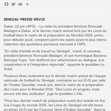
Facebook
Twitter
Email
SENEGAL-PRESSE-REVUE
Search
Search
for:
Dakar, 10 juin (APS) – La visite du président béninois Romuald
Button
Wadagni à Dakar, et le dernier match amical livré par les Lions du
football dans le cadre de la préparation du Mondial 2026, prévu
FR
pour débuter jeudi, comptent parmi les sujets ayant le plus retenu
l’attention des quotidiens parvenus mercredi à l’APS.
“En visite d’amitié et de travail au Sénégal”, mardi, le nouveau
président béninois Romuald Wadagni, et son homologue Bassirou
Diomaye Faye, “ont réaffirmé leur attachement au dialogue, à la
coopération et à l’intégration régionale”, rapporte le quotidien Le
Soleil.
Plusieurs titres reviennent sur le dernier match amical de l’équipe
nationale de football du Sénégal, contrainte au nul (0-0) par celle
de l’Arabie Saoudite, mardi soir, dans le cadre de la préparation
des Lions pour le Mondial 2026. “Des Lions en progrès, mais
encore loin des certitudes”, juge le quotidien L’info.
“Pour leur dernier match de préparation avant leur entrée en lice
à la Coupe du monde 2026, les Lions du Sénégal ont été tenus
en échec (0-0) par les Faucons Verts d’Arabie Saoudite”, dans la