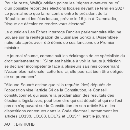
Pour le reste, WalfQuotidien pointe les “signes avant-coureurs”
d’un possible report des élections locales devant se tenir en 2027.
Le journal note que la rencontre entre le président de la
République et les élus locaux, prévue le 16 juin à Diamniadio,
“risque de décaler ce rendez-vous électoral”.
Le quotidien Les Echos interroge l’ancien parlementaire Alioune
Souaré sur la réintégration de Ousmane Sonko à l’Assemblée
nationale après avoir été démis de ses fonctions de Premier
ministre.
Le journal résume, comme suit les éclairages de ce spécialiste du
droit parlementaire : “Si on est habitué à voir la haute juridiction
se déclarer incompétente face à plusieurs saisines concernant
l’Assemblée nationale, cette fois-ci, elle pourrait bien être obligée
de se prononcer”.
”Alioune Souaré estime que si la requête [des] députés de
l’opposition vise l’article 54 de la Constitution, le Conseil
constitutionnel, qui assure la proclamation des résultats des
élections législatives, peut bien dire qui est député et qui ne l’est
pas en s’appuyant sur la Constitution en son article 54 et les
dispositions contenues dans le Code électoral, notamment les
articles LO198, LO163, LO172 et LO194”, écrit le journal.
AUT : BK/HK/HB