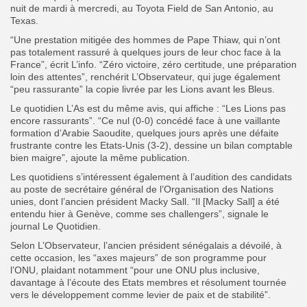
nuit de mardi à mercredi, au Toyota Field de San Antonio, au
Texas.
“Une prestation mitigée des hommes de Pape Thiaw, qui n’ont
pas totalement rassuré à quelques jours de leur choc face à la
France”, écrit L’info. “Zéro victoire, zéro certitude, une préparation
loin des attentes”, renchérit L’Observateur, qui juge également
“peu rassurante” la copie livrée par les Lions avant les Bleus.
Le quotidien L’As est du même avis, qui affiche : “Les Lions pas
encore rassurants”. “Ce nul (0-0) concédé face à une vaillante
formation d’Arabie Saoudite, quelques jours après une défaite
frustrante contre les Etats-Unis (3-2), dessine un bilan comptable
bien maigre”, ajoute la même publication.
Les quotidiens s’intéressent également à l’audition des candidats
au poste de secrétaire général de l’Organisation des Nations
unies, dont l’ancien président Macky Sall. “Il [Macky Sall] a été
entendu hier à Genève, comme ses challengers”, signale le
journal Le Quotidien.
Selon L’Observateur, l’ancien président sénégalais a dévoilé, à
cette occasion, les “axes majeurs” de son programme pour
l’ONU, plaidant notamment “pour une ONU plus inclusive,
davantage à l’écoute des Etats membres et résolument tournée
vers le développement comme levier de paix et de stabilité”.