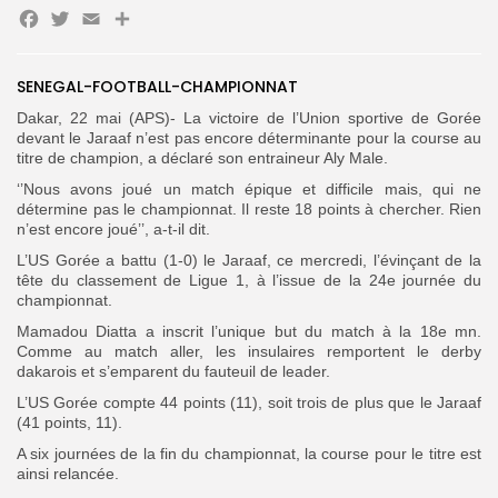
Facebook
Twitter
Email
Partager
Search
Search
for:
Button
SENEGAL-FOOTBALL-CHAMPIONNAT
FR
Dakar, 22 mai (APS)- La victoire de l’Union sportive de Gorée
devant le Jaraaf n’est pas encore déterminante pour la course au
titre de champion, a déclaré son entraineur Aly Male.
‘’Nous avons joué un match épique et difficile mais, qui ne
détermine pas le championnat. Il reste 18 points à chercher. Rien
n’est encore joué’’, a-t-il dit.
L’US Gorée a battu (1-0) le Jaraaf, ce mercredi, l’évinçant de la
tête du classement de Ligue 1, à l’issue de la 24e journée du
championnat.
Mamadou Diatta a inscrit l’unique but du match à la 18e mn.
Comme au match aller, les insulaires remportent le derby
dakarois et s’emparent du fauteuil de leader.
L’US Gorée compte 44 points (11), soit trois de plus que le Jaraaf
(41 points, 11).
A six journées de la fin du championnat, la course pour le titre est
ainsi relancée.