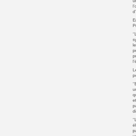
u
l
d
E
P
‘
s
l
p
p
l
L
p
‘
u
q
e
p
d
‘
é
p
u