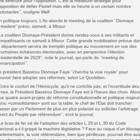
ne sinécure pour l’opposition. C’est la meilleure stratégie pour
’opposition de défier Pastef mais elle se heurte à un certain nombre
’obstacles’’, souligne Walf.
n politique toujours, L’As aborde le meeting de la coalition ‘’Diomaye
résident’’ prévu, samedi, à Mbour.
’La coalition Diomaye-Président donne rendez-vous à ses militants et
ympathisants ce samedi à Mbour. Cette grande mobilisation prévue da
e département servira de tremplin politique au mouvement en vue des
rochaines échéances électorales, avec en perspective l’élection
résidentielle de 2029’’, note le journal, qui parle de ‘’meeting de
’émancipation’’.
e président Bassirou Diomaye Faye ‘’cherche la voie royale’’ pour
ouvoir faire adopter ses réformes, selon Le Quotidien.
’Entre le confort de l’Hémicycle, qu’il ne contrôle pas, et l’incertitude des
rnes, le Président Bassirou Diomaye Faye est à l’heure des choix. Alors
ue quatre avant-projets de réforme constitutionnelle et politique majeur
t/ou +consolidantes+ sont sur la table, le chef de l’Etat doit trancher :
asser par un Parlement de plus en plus polarisé ou solliciter l’arbitrage
irect du Peuple par référendum’’, écrit le journal.
’Le bras de fer né de l’adoption des articles L.29 et L.30 du Code
lectoral a-t-il grippé la machine législative ? Face au risque d’un blocag
arlementaire, la voie référendaire, bien que périlleuse, pourrait être aus
ne alternative pour contourner une majorité parlementaire revigorée pa