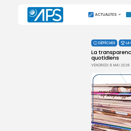
ACTUALITES
POLITIQUE
DÉPÊCHES
LA
SOCIÉTÉ
La transparence
ÉCONOMIE
quotidiens
CULTURE
VENDREDI 8 MAI 2026
SPORT
ENVIRONNEMENT
INTERNATIONAL
AGENDA
SANTE