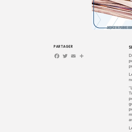
PARTAGER
S
Facebook
Twitter
Email
D
p
p
L
n
‘
T
p
g
p
m
a
L