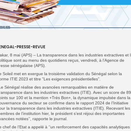
ENEGAL-PRESSE-REVUE
akar, 8 mai (APS) – La transparence dans les industries extractives et 
olitique sont au menu des quotidiens reçus, vendredi, à l’Agence de
resse sénégalaise (APS).
e Soleil met en exergue la troisième validation du Sénégal selon la
orme ITIE 2023 et titre ”Les exigences présidentielles”.
’Le Sénégal réalise des avancées remarquables en matière de
ransparence dans les industries extractives (ITIE). Avec un score de 89
oints sur 100 et la mention +Très Bon+, la dynamique impulsée dans la
ouvernance du secteur se confirme dans le rapport 2024 de l’Initiative
our la transparence dans les industries extractives (ITIE). Recevant les
embres de l’institution hier, le président s’est réjoui des importantes
vancées notées’’, rapporte le journal.
e chef de l’Etat a appelé à ‘’un renforcement des capacités analytiques