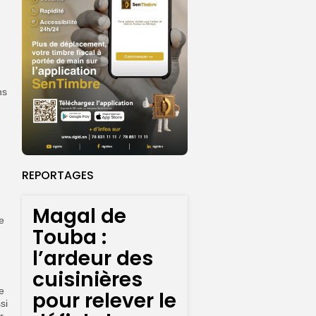
ns
REPORTAGES
Magal de
e
Touba :
l’ardeur des
cuisinières
e
pour relever le
si
r