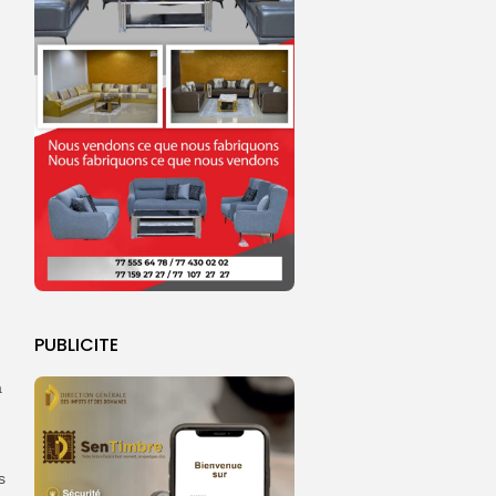
PUBLICITE
à
s