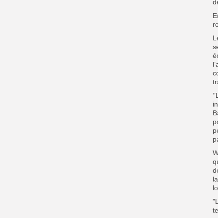
de
E
r
L
s
é
l
c
t
‘
i
B
p
p
p
W
q
d
l
l
”
t