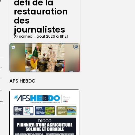
défi de la
restauration
des
journalistes
samedi 1 août 2026 à 11h21
dans les coulisses de la restauration de la presse...
 la CEDEAO adopte son plan d’actions stratégiques...
APS HEBDO
ba : La CSU au plus près des pèlerins
Magal 2026 : près de 20 000 pèlerins transportés vers Touba en...