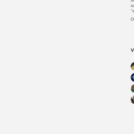
s
‘
O
V