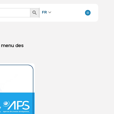
Search
FR
Button
au menu des