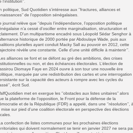
 l’institution’’.
n politique, Sud Quotidien s’intéresse aux ‘’fractures, alliances et
enaissances’’ de l’opposition sénégalaises.
e journal relève que ‘’depuis l’indépendance, l’opposition politique
énégalaise n’a cessé d’osciller entre marginalisation, structuration et
clatement. D’un multipartisme encadré sous Léopold Sédar Senghor à
’alternance historique de 2000 portée par Abdoulaye Wade, puis aux
oalitions plurielles ayant conduit Macky Sall au pouvoir en 2012, cette
rajectoire révèle une constante. Celle d’une unité difficile à maintenir’’.
’Les alliances se font et se défont au gré des ambitions, des crises
nstitutionnelles ou non, et des échéances électorales. L’élection de
assirou Diomaye Faye en 2024 ouvre à son tour une nouvelle ère
olitique, marquée par une redistribution des cartes et une interrogation
ersistante sur la capacité des acteurs à rompre avec les cycles du
assé’’, écrit Sud.
alfQuotidien met en exergue les ‘’obstacles aux listes unitaires’’ alors
ue la plateforme de l’opposition, le Front pour la défense de la
émocratie et de la République (FDR) a appelé, dans une ‘’résolution’’, 
a mise sur pied d’une coalition électorale en perspective des élections
ocales.
La confection de listes communes pour les prochaines élections
erritoriales qui doivent normalement se tenir en janvier 2027 ne sera pa