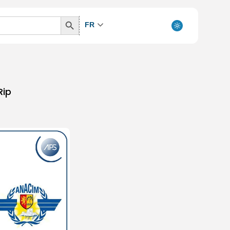
Search
FR
Button
Rip