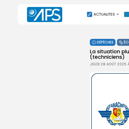
ACTUALITES
POLITIQUE
DÉPÊCHES
ÉC
SOCIÉTÉ
La situation pl
ÉCONOMIE
(techniciens)
CULTURE
JEUDI 28 AOÛT 2025 
SPORT
ENVIRONNEMENT
INTERNATIONAL
AGENDA
SANTE