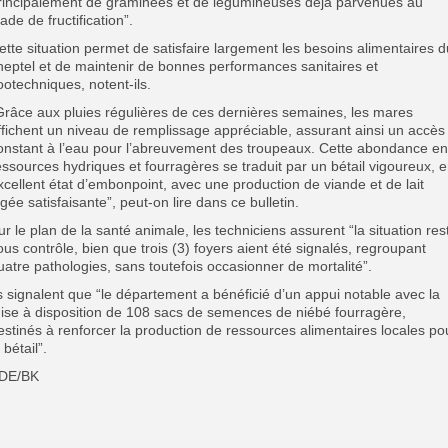
rincipalement de graminées et de légumineuses déjà parvenues au
tade de fructification”.
ette situation permet de satisfaire largement les besoins alimentaires d
heptel et de maintenir de bonnes performances sanitaires et
ootechniques, notent-ils.
Grâce aux pluies régulières de ces dernières semaines, les mares
ffichent un niveau de remplissage appréciable, assurant ainsi un accès
onstant à l’eau pour l’abreuvement des troupeaux. Cette abondance en
essources hydriques et fourragères se traduit par un bétail vigoureux, 
xcellent état d’embonpoint, avec une production de viande et de lait
ugée satisfaisante”, peut-on lire dans ce bulletin.
ur le plan de la santé animale, les techniciens assurent “la situation res
ous contrôle, bien que trois (3) foyers aient été signalés, regroupant
uatre pathologies, sans toutefois occasionner de mortalité”.
ls signalent que “le département a bénéficié d’un appui notable avec la
ise à disposition de 108 sacs de semences de niébé fourragère,
estinés à renforcer la production de ressources alimentaires locales po
 bétail”.
DE/BK