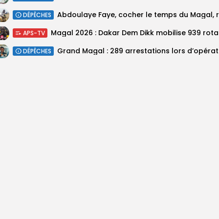
DÉPÊCHES
Magal 20
APS-TV
DÉPÊCHES