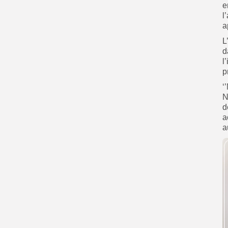
e
l
a
L
d
l
p
‘
N
d
a
a