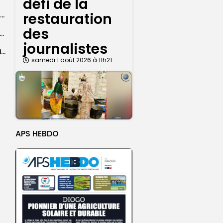
défi de la
restauration
Abdoulaye Faye, cocher le temps du Magal, rêve d’un lendemain meilleur
des
26 : Dakar Dem Dikk mobilise 939 rotations et transporte près...
journalistes
Grand Magal : 289 arrestations lors d’opérations préventives de sécurisation
samedi 1 août 2026 à 11h21
APS HEBDO