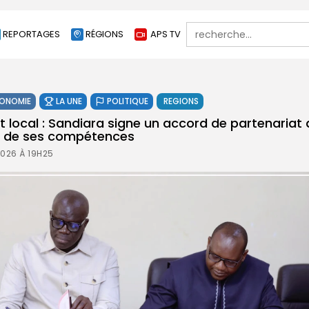
Search
REPORTAGES
RÉGIONS
APS TV
for:
ONOMIE
LA UNE
POLITIQUE
REGIONS
local : Sandiara signe un accord de partenariat
er de ses compétences
2026 À 19H25