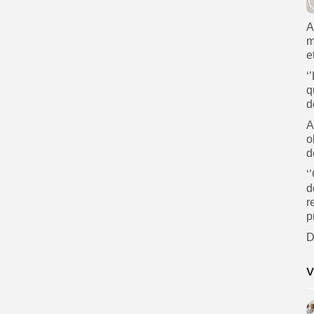
A
m
e
‘
q
d
A
o
d
‘
d
r
p
D
V