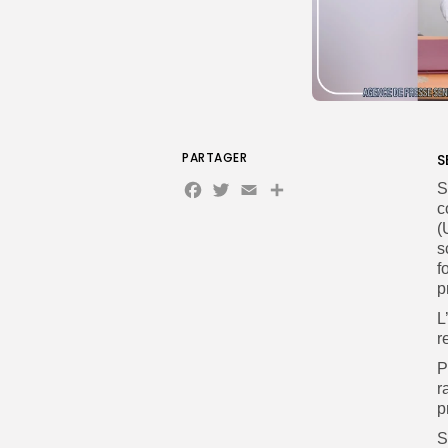
PARTAGER
S
Facebook
Twitter
Email
Partager
S
c
(
s
f
p
L
r
P
r
p
S