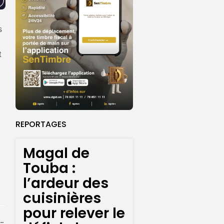
s
t
REPORTAGES
n
Magal de
Touba :
l’ardeur des
cuisinières
pour relever le
n de la CNDH au statut A : ”une priorité nationale”,...