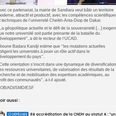
vec ce partenariat, la mairie de Sandiara veut bâtir un territoire
oderne, attractif et productif, avec les compétences scientifique
t techniques de l’université Cheikh-Anta-Diop de Dakar.
’La géopolitique actuelle et le défi de la souveraineté […] exigen
ue notre université soit partie prenante de la bataille du
éveloppement’’, a dit le recteur de l’UCAD.
lioune Badara Kandji estime que ‘’les mutations actuelles
bligent les universités à jouer un rôle actif dans le
éveloppement du pays’’.
’Cette orientation s’inscrit dans une dynamique de diversificatio
es ressources universitaires, de valorisation des résultats de la
echerche et de mobilisation des expertises académiques, au
rofit des communautés’’, a-t-il ajouté.
OB/ADI/SMD/ESF
oir aussi :
Ré accréditatio
DÉPÊCHES