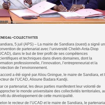
ENEGAL-COLLECTIVITES
andiara, 5 juil (APS) – La mairie de Sandiara (ouest) a signé u
onvention de partenariat avec l’université Cheikh-Anta-Diop
UCAD), dans le but de tirer profit de ses compétences
cientifiques et techniques dans divers domaines, dont la
ormation professionnelle, l’innovation, l’entrepreneuriat et la
rotection de l’environnement.
’accord a été signé par Aliou Gningue, le maire de Sandiara, et 
ecteur de l’UCAD, Alioune Badara Kandji.
ar ce partenariat, les deux parties manifestent leur volonté de
approcher le monde universitaire des collectivités territoriales, a
rofit du développement de cette municipalité.
elon le recteur de l’UCAD et le maire de Sandiara, le partenaria