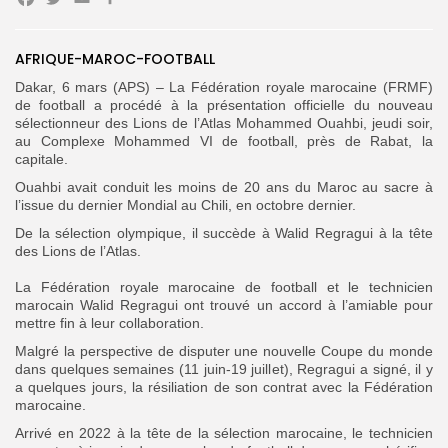
Facebook
Twitter
Email
Partager
Search
Search
AFRIQUE-MAROC-FOOTBALL
for:
Button
Dakar, 6 mars (APS) – La Fédération royale marocaine (FRMF)
de football a procédé à la présentation officielle du nouveau
FR
sélectionneur des Lions de l’Atlas Mohammed Ouahbi, jeudi soir,
au Complexe Mohammed VI de football, près de Rabat, la
capitale.
‎Ouahbi avait conduit les moins de 20 ans du Maroc au sacre à
l’issue du dernier Mondial au Chili, en octobre dernier.
De la sélection olympique, il succède à Walid Regragui à la tête
des Lions de l’Atlas.
‎La Fédération royale marocaine de football et le technicien
marocain Walid Regragui ont trouvé un accord à l’amiable pour
mettre fin à leur collaboration.
Malgré la perspective de disputer une nouvelle Coupe du monde
dans quelques semaines (11 juin-19 juillet), Regragui a signé, il y
a quelques jours, la résiliation de son contrat avec la Fédération
marocaine. ‎
‎Arrivé en 2022 à la tête de la sélection marocaine, le technicien