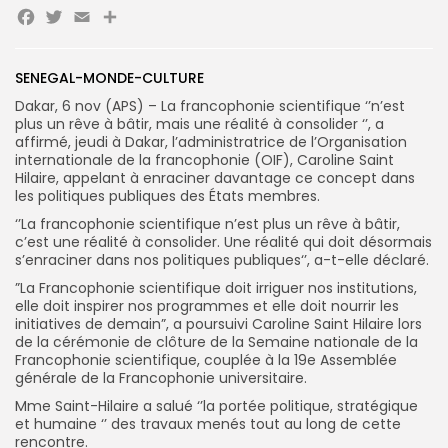
Facebook
Twitter
Email
Partager
SENEGAL-MONDE-CULTURE
Search
Search
for:
Button
Dakar, 6 nov (APS) – La francophonie scientifique ‘’n’est
plus un rêve à bâtir, mais une réalité à consolider ‘’, a
affirmé, jeudi à Dakar, l’administratrice de l’Organisation
FR
internationale de la francophonie (OIF), Caroline Saint
Hilaire, appelant à enraciner davantage ce concept dans
les politiques publiques des États membres.
‘’La francophonie scientifique n’est plus un rêve à bâtir,
c’est une réalité à consolider. Une réalité qui doit désormais
s’enraciner dans nos politiques publiques‘’, a-t-elle déclaré.
”La Francophonie scientifique doit irriguer nos institutions,
elle doit inspirer nos programmes et elle doit nourrir les
initiatives de demain”, a poursuivi Caroline Saint Hilaire lors
de
la cérémonie de clôture de la Semaine nationale de la
Francophonie scientifique, couplée à la 19e Assemblée
générale de la Francophonie universitaire.
Mme Saint-Hilaire a salué ‘’la portée politique, stratégique
et humaine ‘’ des travaux menés tout au long de cette
rencontre.