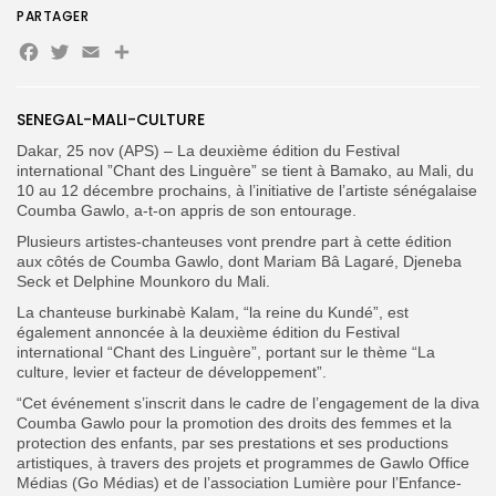
PARTAGER
Facebook
Twitter
Email
Partager
Search
Search
for:
Button
SENEGAL-MALI-CULTURE
FR
Dakar, 25 nov (APS) – La deuxième édition du Festival
international ”Chant des Linguère” se tient à Bamako, au Mali, du
10 au 12 décembre prochains, à l’initiative de l’artiste sénégalaise
Coumba Gawlo, a-t-on appris de son entourage.
Plusieurs artistes-chanteuses vont prendre part à cette édition
aux côtés de Coumba Gawlo, dont Mariam Bâ Lagaré, Djeneba
Seck et Delphine Mounkoro du Mali.
La chanteuse burkinabè Kalam, “la reine du Kundé”, est
également annoncée à la deuxième édition du Festival
international “Chant des Linguère”, portant sur le thème “La
culture, levier et facteur de développement”.
“Cet événement s’inscrit dans le cadre de l’engagement de la diva
Coumba Gawlo pour la promotion des droits des femmes et la
protection des enfants, par ses prestations et ses productions
artistiques, à travers des projets et programmes de Gawlo Office
Médias (Go Médias) et de l’association Lumière pour l’Enfance-