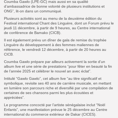
Coumba Gawlo (LPE-GC) mais aussi en sa qualité
d’ambassadrice de bonne volonté de plusieurs institutions et
ONG”, lit-on dans un communiqué.
Plusieurs activités sont au menu de la deuxième édition du
Festival international Chant des Linguère, dont un Forum prévu le
jeudi 11 décembre, à partir de 9 heures, au Centre international
de conférence de Bamako (CICB).
Il est également prévu un dîner de gala de remise du trophée
Linguère du développement à des femmes maliennes de
référence, le vendredi 12 décembre, à partir de 20 heures au
CICB.
Coumba Gawlo prépare par ailleurs activement la sortie d’un
album live et une série de prestations “pour fêter en beauté la fin
de l’année 2025 et célébrer le nouvel an avec éclat”.
Intitulé “Gawlo Gawlo”, cet album live “au titre significatif et
symbolique, revisite ses 40 ans de carrière musicale, en mettant
en lumière son parcours riche et diversifié par une compilation de
certaines de ses chansons parmi les plus écoutées et
appréciées”.
Le programme concocté par l’artiste sénégalaise inclut “Noël
Enfants”, une manifestation prévue le 25 décembre au Centre
international du commerce extérieur de Dakar (CICES).