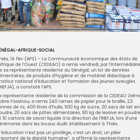
ÉNÉGAL-AFRIQUE-SOCIAL
hiès, 14 fév (APS) – La Communauté économique des états de
’Afrique de l’Ouest (CEDEAO) a remis vendredi, par l’intermédiair
e sa représentante résidente au Sénégal, un lot de denrées
limentaires, de produits d’hygiène et de matériel didactique à
’Institut national d’éducation et formation des jeunes aveugles
INEFJA), a constaté l’APS.
a représentante résidente de la commission de la CEDEAO Zelm
obre Fassinou, a remis 240 rames de papier pour le braille, 2,5
onnes de riz, 400 litres d’huile, 500 kg de sucre, 20 sacs de lait en
oudre, 20 sacs de pâtes alimentaires, 80 kg de lessive en poudr
t 10 cartons de savon liquide à la direction de l’INEFJA, lors d’une
érémonie dans les locaux dudit établissement à Thiès.
’L’éducation n’est pas un privilège, c’est un droit, un pilier
mportant de la dignité humaine’’, a affirmé la représentante