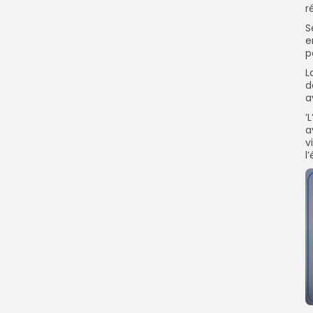
r
S
e
p
L
d
a
’
a
v
l