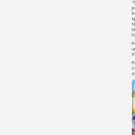
‘
p
b
s
t
l
F
P
u
t
P
c
a