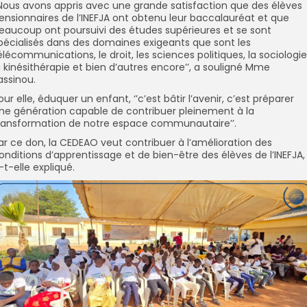
’Nous avons appris avec une grande satisfaction que des élèves
ensionnaires de l’INEFJA ont obtenu leur baccalauréat et que
eaucoup ont poursuivi des études supérieures et se sont
pécialisés dans des domaines exigeants que sont les
élécommunications, le droit, les sciences politiques, la sociologie
a kinésithérapie et bien d’autres encore’’, a souligné Mme
assinou.
our elle, éduquer un enfant, ‘’c’est bâtir l’avenir, c’est préparer
ne génération capable de contribuer pleinement à la
ransformation de notre espace communautaire’’.
ar ce don, la CEDEAO veut contribuer à l’amélioration des
onditions d’apprentissage et de bien-être des élèves de l’INEFJA,
-t-elle expliqué.