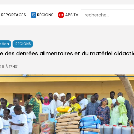
Search
REPORTAGES
RÉGIONS
APS TV
for:
ation
REGIONS
e des denrées alimentaires et du matériel didactiq
26 À 17H31