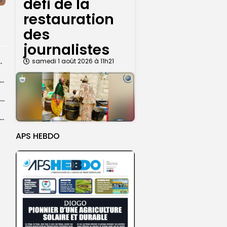
défi de la
restauration
des
journalistes
centres d’enrôlement à Touba
samedi 1 août 2026 à 11h21
er le statut A de la CNDH : ”une priorité nationale”, selon...
Abdoulaye Faye, cocher le temps du Magal, rêve d’un lendemain meilleur
26 : Dakar Dem Dikk mobilise 939 rotations et transporte près...
APS HEBDO