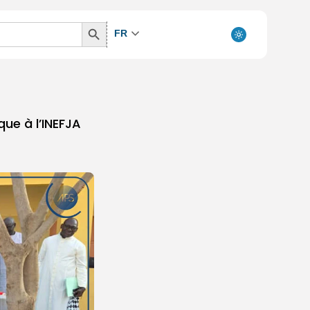
Search
FR
Button
ue à l’INEFJA