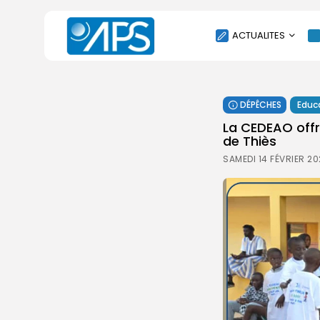
ACTUALITES
POLITIQUE
DÉPÊCHES
Educ
SOCIÉTÉ
La CEDEAO offr
ÉCONOMIE
de Thiès
CULTURE
SAMEDI 14 FÉVRIER 20
SPORT
ENVIRONNEMENT
INTERNATIONAL
AGENDA
SANTE