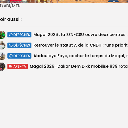
T/ADI/MTN
oir aussi :
Magal 2026 : la SEN-CSU ouvre deux 
DÉPÊCHES
Retrouv
DÉPÊCHES
DÉPÊCHES
Magal 20
APS-TV