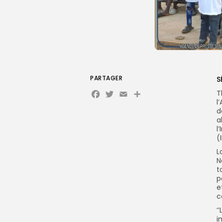
PARTAGER
S
Facebook
Twitter
Email
Partager
T
l
d
a
l
(
L
N
t
p
e
c
‘
i