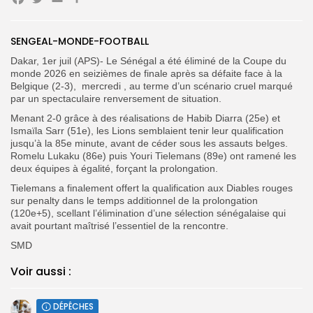
Facebook
Twitter
Email
Partager
Search
Search
for:
Button
SENGEAL-MONDE-FOOTBALL
FR
Dakar, 1er juil (APS)- Le Sénégal a été éliminé de la Coupe du
monde 2026 en seizièmes de finale après sa défaite face à la
Belgique (2-3), mercredi , au terme d’un scénario cruel marqué
par un spectaculaire renversement de situation.
Menant 2-0 grâce à des réalisations de Habib Diarra (25e) et
Ismaïla Sarr (51e), les Lions semblaient tenir leur qualification
jusqu’à la 85e minute, avant de céder sous les assauts belges.
Romelu Lukaku (86e) puis Youri Tielemans (89e) ont ramené les
deux équipes à égalité, forçant la prolongation.
Tielemans a finalement offert la qualification aux Diables rouges
sur penalty dans le temps additionnel de la prolongation
(120e+5), scellant l’élimination d’une sélection sénégalaise qui
avait pourtant maîtrisé l’essentiel de la rencontre.
SMD
Voir aussi :
DÉPÊCHES