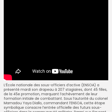
L’École nationale des sous-officiers d’active (ENSOA) a
présenté mardi son drapeau à 207 stagiaires, dont 45 filles,
de la 45e promotion, marquant l’achèvement de leur
formation initiale de combattant. Sous l’autorité du colonel
Mamadou Yaya Diallo, commandant l’ENSOA, cette étape
symbolique consacre l’entrée officielle des futurs sous-
officiers dans la communauté militaire. Parmi eux figurent