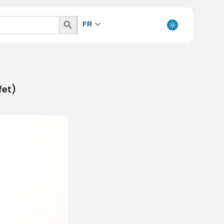
Search
FR
Button
fet)