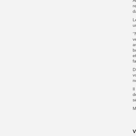
A
r
d
L
u
‘
v
a
b
e
f
D
v
n
I
d
s
M
V