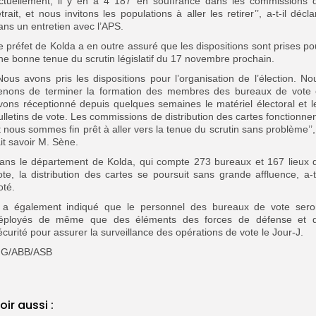
ctuellement, il y en a 4 187 en souffrance dans les commissions 
etrait, et nous invitons les populations à aller les retirer’’, a-t-il décla
ans un entretien avec l’APS.
e préfet de Kolda a en outre assuré que les dispositions sont prises po
ne bonne tenue du scrutin législatif du 17 novembre prochain.
’Nous avons pris les dispositions pour l’organisation de l’élection. No
enons de terminer la formation des membres des bureaux de vote 
vons réceptionné depuis quelques semaines le matériel électoral et l
ulletins de vote. Les commissions de distribution des cartes fonctionnen
t nous sommes fin prêt à aller vers la tenue du scrutin sans problème’’,
ait savoir M. Sène.
ans le département de Kolda, qui compte 273 bureaux et 167 lieux 
ote, la distribution des cartes se poursuit sans grande affluence, a-t-
oté.
l a également indiqué que le personnel des bureaux de vote sero
éployés de même que des éléments des forces de défense et 
écurité pour assurer la surveillance des opérations de vote le Jour-J.
G/ABB/ASB
oir aussi :