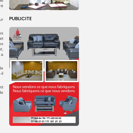
de
ré
PUBLICITE
ur
us
et
es
t,
 a
de
il
nt
de