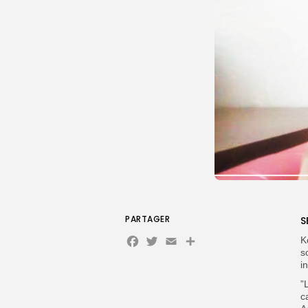
PARTAGER
S
Facebook
Twitter
Email
K
s
i
”
c