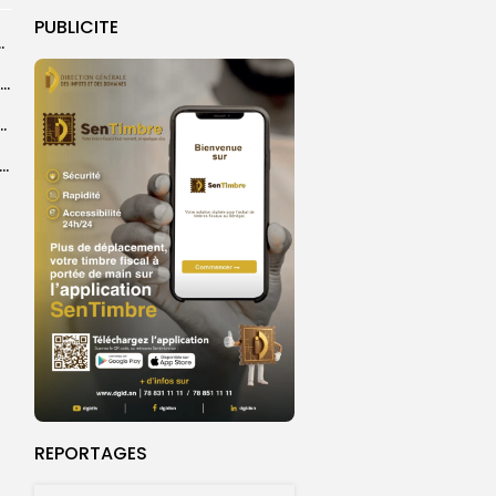
PUBLICITE
 la compétition, le Maroc et...
Sellé Dieng nommé entraîneur principal de l’équipe première ‎du Jaraaf (club)
le paquet neutre, un outil de renforcement de...
d, une filiale du FONSIS, investit 800 millions de francs CFA...
REPORTAGES