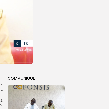
COMMUNIQUE
en
 a
21
s.