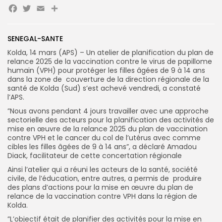
Facebook
Twitter
Email
Partager
Search
Search
SENEGAL-SANTE
for:
Button
Kolda, 14 mars (APS) – Un atelier de planification du plan de
relance 2025 de la vaccination contre le virus de papillome
FR
humain (VPH) pour protéger les filles âgées de 9 à 14 ans
dans la zone de couverture de la direction régionale de la
santé de Kolda (Sud) s’est achevé vendredi, a constaté
l’APS.
”Nous avons pendant 4 jours travailler avec une approche
sectorielle des acteurs pour la planification des activités de
mise en œuvre de la relance 2025 du plan de vaccination
contre VPH et le cancer du col de l’utérus avec comme
cibles les filles âgées de 9 à 14 ans”, a déclaré Amadou
Diack, facilitateur de cette concertation régionale
Ainsi l’atelier qui a réuni les acteurs de la santé, société
civile, de l’éducation, entre autres, a permis de produire
des plans d’actions pour la mise en œuvre du plan de
relance de la vaccination contre VPH dans la région de
Kolda.
”L’objectif était de planifier des activités pour la mise en