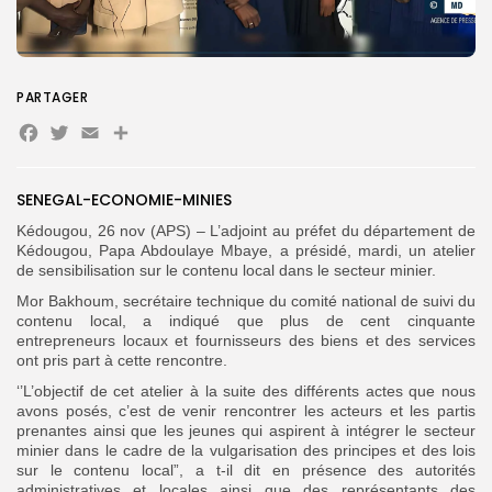
Search
Search
for:
Button
PARTAGER
Facebook
Twitter
Email
Partager
FR
SENEGAL-ECONOMIE-MINIES
Kédougou, 26 nov (APS) – L’adjoint au préfet du département de
Kédougou, Papa Abdoulaye Mbaye, a présidé, mardi, un atelier
de sensibilisation sur le contenu local dans le secteur minier.
Mor Bakhoum, secrétaire technique du comité national de suivi du
contenu local, a indiqué que plus de cent cinquante
entrepreneurs locaux et fournisseurs des biens et des services
ont pris part à cette rencontre.
‘’L’objectif de cet atelier à la suite des différents actes que nous
avons posés, c’est de venir rencontrer les acteurs et les partis
prenantes ainsi que les jeunes qui aspirent à intégrer le secteur
minier dans le cadre de la vulgarisation des principes et des lois
sur le contenu local”, a t-il dit en présence des autorités
administratives et locales ainsi que des représentants des