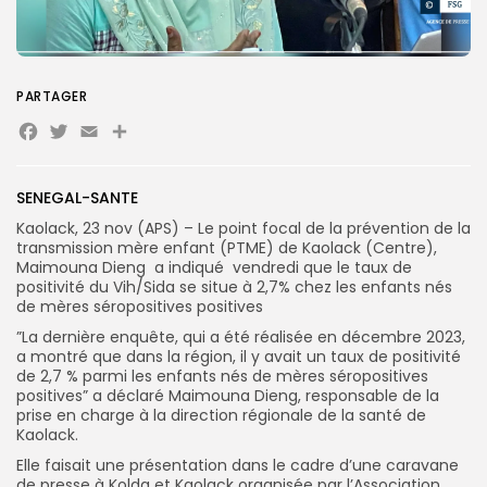
Search
Search
for:
Button
PARTAGER
Facebook
Twitter
Email
Partager
FR
SENEGAL-SANTE
Kaolack, 23 nov (APS) – Le point focal de la prévention de la
transmission mère enfant (PTME) de Kaolack (Centre),
Maimouna Dieng a indiqué vendredi que le taux de
positivité du Vih/Sida se situe à 2,7% chez les enfants nés
de mères séropositives positives
”La dernière enquête, qui a été réalisée en décembre 2023,
a montré que dans la région, il y avait un taux de positivité
de 2,7 % parmi les enfants nés de mères séropositives
positives” a déclaré Maimouna Dieng, responsable de la
prise en charge à la direction régionale de la santé de
Kaolack.
Elle faisait une présentation dans le cadre d’une caravane
de presse à Kolda et Kaolack organisée par l’Association