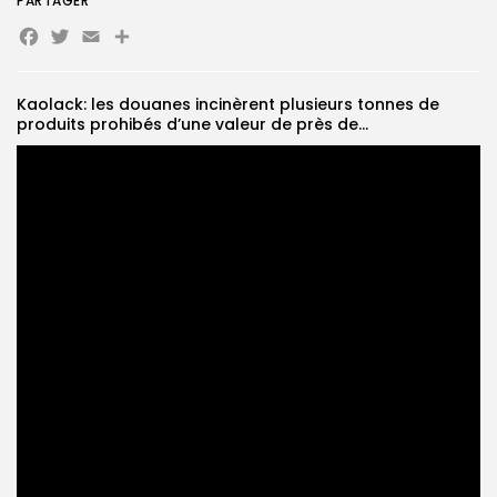
PARTAGER
Facebook
Twitter
Email
Partager
Search
Search
for:
Button
Kaolack: les douanes incinèrent plusieurs tonnes de
FR
produits prohibés d’une valeur de près de...