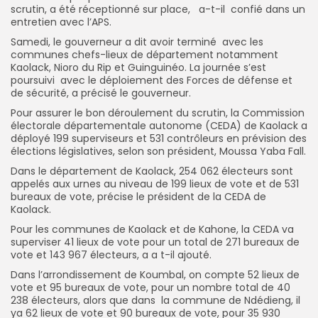
scrutin, a été réceptionné sur place, a-t-il confié dans un
entretien avec l’APS.
Samedi, le gouverneur a dit avoir terminé avec les
Search
Search
for:
communes chefs-lieux de département notamment
Button
Kaolack, Nioro du Rip et Guinguinéo. La journée s’est
poursuivi avec le déploiement des Forces de défense et
FR
de sécurité, a précisé le gouverneur.
Pour assurer le bon déroulement du scrutin, la Commission
électorale départementale autonome (CEDA) de Kaolack a
déployé 199 superviseurs et 531 contrôleurs en prévision des
élections législatives, selon son président, Moussa Yaba Fall.
Dans le département de Kaolack, 254 062 électeurs sont
appelés aux urnes au niveau de 199 lieux de vote et de 531
bureaux de vote, précise le président de la CEDA de
Kaolack.
Pour les communes de Kaolack et de Kahone, la CEDA va
superviser 41 lieux de vote pour un total de 271 bureaux de
vote et 143 967 électeurs, a a t-il ajouté.
Dans l’arrondissement de Koumbal, on compte 52 lieux de
vote et 95 bureaux de vote, pour un nombre total de 40
238 électeurs, alors que dans la commune de Ndédieng, il
ya 62 lieux de vote et 90 bureaux de vote, pour 35 930