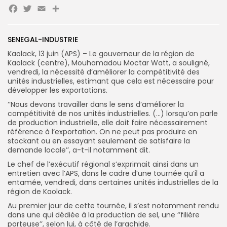
Facebook
Twitter
Email
SENEGAL-INDUSTRIE
Search
Search
for:
Kaolack, 13 juin (APS) – Le gouverneur de la région de
Button
Kaolack (centre), Mouhamadou Moctar Watt, a souligné,
vendredi, la nécessité d’améliorer la compétitivité des
FR
unités industrielles, estimant que cela est nécessaire pour
développer les exportations.
‘’Nous devons travailler dans le sens d’améliorer la
compétitivité de nos unités industrielles. (…) lorsqu’on parle
de production industrielle, elle doit faire nécessairement
référence à l’exportation. On ne peut pas produire en
stockant ou en essayant seulement de satisfaire la
demande locale’’, a-t-il notamment dit.
Le chef de l’exécutif régional s’exprimait ainsi dans un
entretien avec l’APS, dans le cadre d’une tournée qu’il a
entamée, vendredi, dans certaines unités industrielles de la
région de Kaolack.
Au premier jour de cette tournée, il s’est notamment rendu
dans une qui dédiée à la production de sel, une ‘’filière
porteuse’’, selon lui, à côté de l’arachide.