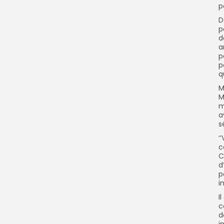
p
D
p
d
a
p
p
q
M
M
m
a
s
‘
c
C
d
p
i
I
c
d
i