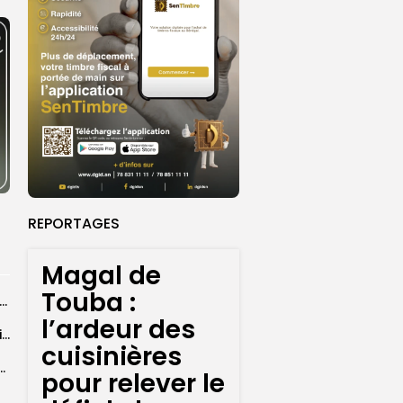
REPORTAGES
Magal de
Touba :
26 : Dakar Dem Dikk mobilise 939 rotations et transporte près...
l’ardeur des
Grand Magal : 289 arrestations lors d’opérations préventives de sécurisation
cuisinières
 seize Lioncelles retenues pour l’étape finale de...
pour relever le
agal de Touba : une centaine de gendarmes mobilisés sur les...