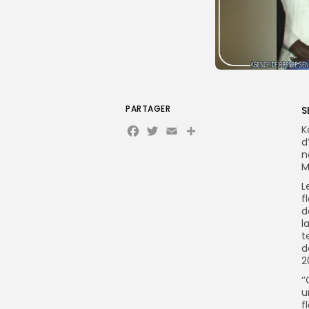
PARTAGER
S
Facebook
Twitter
Email
Partager
K
d
n
M
L
f
d
l
t
d
2
‘
u
f