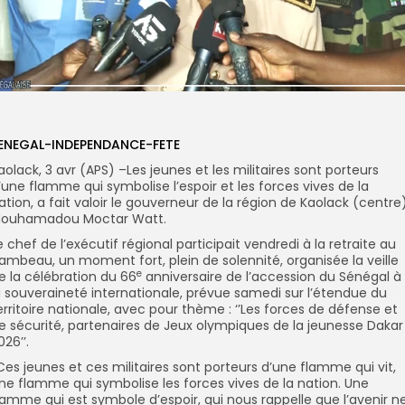
ENEGAL-INDEPENDANCE-FETE
aolack, 3 avr (APS) –Les jeunes et les militaires sont porteurs
’une flamme qui symbolise l’espoir et les forces vives de la
ation, a fait valoir le gouverneur de la région de Kaolack (centre)
ouhamadou Moctar Watt.
e chef de l’exécutif régional participait vendredi à la retraite au
lambeau, un moment fort, plein de solennité, organisée la veille
e
e la célébration du 66
anniversaire de l’accession du Sénégal à
a souveraineté internationale, prévue samedi sur l’étendue du
erritoire nationale, avec pour thème : ‘’Les forces de défense et
e sécurité, partenaires de Jeux olympiques de la jeunesse Dakar
026’’.
’Ces jeunes et ces militaires sont porteurs d’une flamme qui vit,
ne flamme qui symbolise les forces vives de la nation. Une
lamme qui est symbole d’espoir, qui nous rappelle que l’avenir n