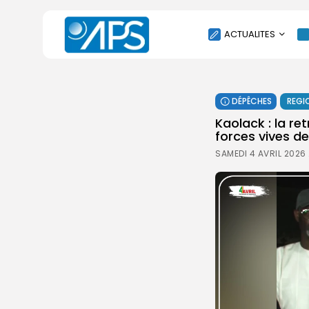
ACTUALITES
POLITIQUE
DÉPÊCHES
REGI
SOCIÉTÉ
Kaolack : la re
ÉCONOMIE
forces vives d
CULTURE
SAMEDI 4 AVRIL 2026 
SPORT
ENVIRONNEMENT
INTERNATIONAL
AGENDA
SANTE