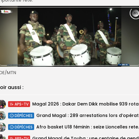
DE/MTN
oir aussi :
Magal 20
APS-TV
DÉPÊCHES
‎Afro basket U18 féminin :
DÉPÊCHES
Grand M
APS-TV