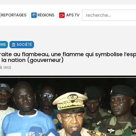
Search
REPORTAGES
RÉGIONS
APS TV
for:
ONS
SOCIÉTÉ
traite au flambeau, une flamme qui symbolise l’espo
e la nation (gouverneur)
À 1H13