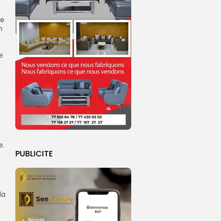
ée
n
e
e.
PUBLICITE
la