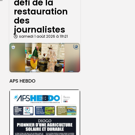
défi de la
restauration
des
journalistes
samedi 1 août 2026 à 11h21
APS HEBDO