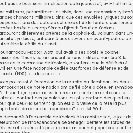
eut pas se bâtir sans l’implication de la jeunesse’’, a-t-il affirmé.
es militaires, paramilitaires et civils, dans une procession rythm
ar des chansons militaires, ainsi que des envolées lyriques au so
es percussions des acteurs culturels et de la fanfare des forces
rmées basée au camp Sémou Djimith Diouf de Kaolack,
arcourant différentes artères de la capitale du Saloum, dans un
arfaite symbiose, ont donné aux citoyens un avant-gout de ce
ui va être le défilé du 4 avril.
ouhamadou Moctar Watt, qui avait à ses côtés le colonel
assamba Thiam, commandant la zone militaire numéro 3, le
aire de la commune de Kaolack, a soutenu que le défilé du 4
vril est une fête nationale dédiée aux forces de défense et de
écurité (FDS) et à la jeunesse.
’Voilà pourquoi, à l’occasion de la retraite au flambeau, les deux
omposantes de notre nation ont défilé côte à côte, en symbios
’est une façon pour nous de créer une certaine ambiance et
’aller au contact des populations, au plus profond des quartiers
our que ceux-là sentent qu’on est à la veille de la fête la plus
mportante du calendrier républicain’’, a dit M. Watt.
l a demandé à l’ensemble de Kaolack à la mobilisation, le jour de 
élébration de l’indépendance de Sénégal, derrière les forces de
éfense et de sécurité pour donner un cachet populaire à cette
mportante fête.