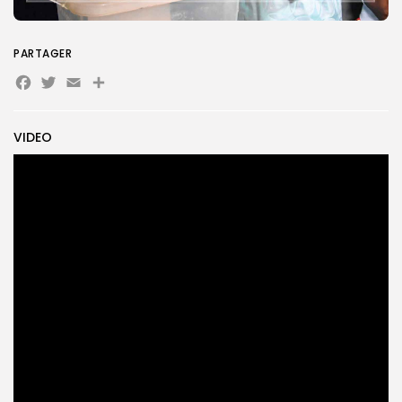
PARTAGER
Search
Search
for:
Button
Facebook
Twitter
Email
Partager
FR
VIDEO