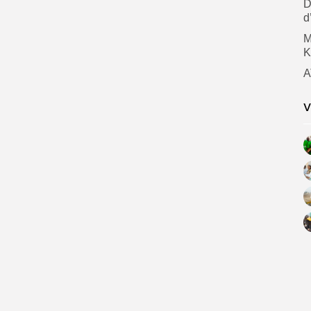
D
d
M
K
A
V