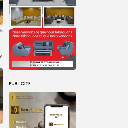
ts
de
PUBLICITE