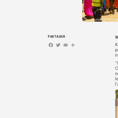
PARTAGER
S
Facebook
Twitter
Email
K
p
m
‘
C
n
l
l