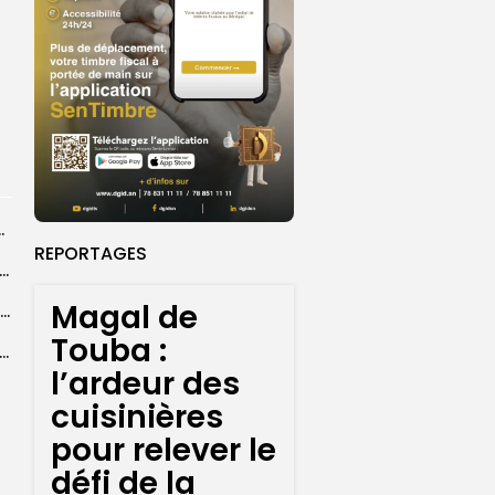
centres d’enrôlement à Touba
REPORTAGES
er le statut A de la CNDH : ”une priorité nationale”, selon...
Magal de
Abdoulaye Faye, cocher le temps du Magal, rêve d’un lendemain meilleur
Touba :
26 : Dakar Dem Dikk mobilise 939 rotations et transporte près...
l’ardeur des
cuisinières
pour relever le
défi de la