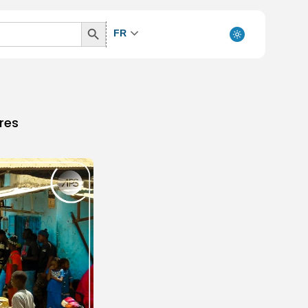
Search
FR
Button
ures