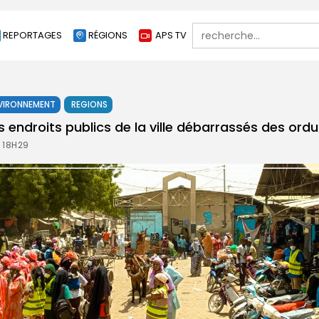
Search
REPORTAGES
RÉGIONS
APS TV
for:
VIRONNEMENT
REGIONS
rs endroits publics de la ville débarrassés des ord
À 18H29