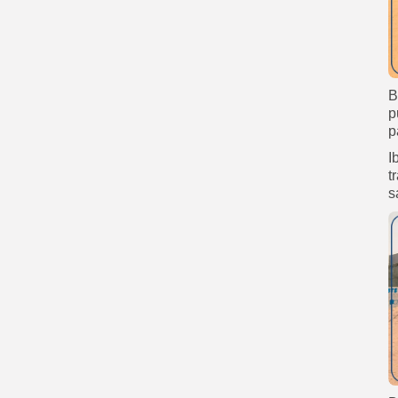
B
p
p
I
t
s