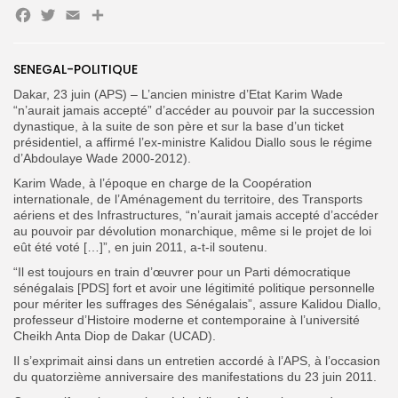
Facebook
Twitter
Email
Partager
SENEGAL-POLITIQUE
Search
Search
for:
Button
Dakar, 23 juin (APS) – L’ancien ministre d’Etat Karim Wade
“n’aurait jamais accepté” d’accéder au pouvoir par la succession
FR
dynastique, à la suite de son père et sur la base d’un ticket
présidentiel, a affirmé l’ex-ministre Kalidou Diallo sous le régime
d’Abdoulaye Wade 2000-2012).
Karim Wade, à l’époque en charge de la Coopération
internationale, de l’Aménagement du territoire, des Transports
aériens et des Infrastructures, “n’aurait jamais accepté d’accéder
au pouvoir par dévolution monarchique, même si le projet de loi
eût été voté […]”, en juin 2011, a-t-il soutenu.
“Il est toujours en train d’œuvrer pour un Parti démocratique
sénégalais [PDS] fort et avoir une légitimité politique personnelle
pour mériter les suffrages des Sénégalais”, assure Kalidou Diallo,
professeur d’Histoire moderne et contemporaine à l’université
Cheikh Anta Diop de Dakar (UCAD).
Il s’exprimait ainsi dans un entretien accordé à l’APS, à l’occasion
du quatorzième anniversaire des manifestations du 23 juin 2011.