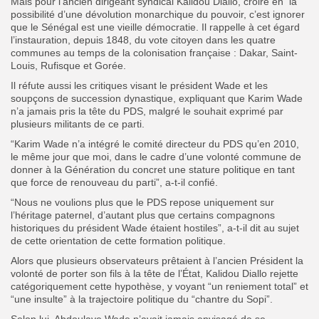
Mais pour l’ancien dirigeant syndical Kalidou Diallo, croire en la
possibilité d’une dévolution monarchique du pouvoir, c’est ignorer
que le Sénégal est une vieille démocratie. Il rappelle à cet égard
l’instauration, depuis 1848, du vote citoyen dans les quatre
communes au temps de la colonisation française : Dakar, Saint-
Louis, Rufisque et Gorée.
Il réfute aussi les critiques visant le président Wade et les
soupçons de succession dynastique, expliquant que Karim Wade
n’a jamais pris la tête du PDS, malgré le souhait exprimé par
plusieurs militants de ce parti.
“Karim Wade n’a intégré le comité directeur du PDS qu’en 2010,
le même jour que moi, dans le cadre d’une volonté commune de
donner à la Génération du concret une stature politique en tant
que force de renouveau du parti”, a-t-il confié.
“Nous ne voulions plus que le PDS repose uniquement sur
l’héritage paternel, d’autant plus que certains compagnons
historiques du président Wade étaient hostiles”, a-t-il dit au sujet
de cette orientation de cette formation politique.
Alors que plusieurs observateurs prêtaient à l’ancien Président la
volonté de porter son fils à la tête de l’État, Kalidou Diallo rejette
catégoriquement cette hypothèse, y voyant “un reniement total” et
“une insulte” à la trajectoire politique du “chantre du Sopi”.
Selon lui, Abdoulaye Wade n’avait jamais envisagé de se