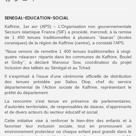
Facebook
Twitter
Email
Partager
Search
Search
SENEGAL-EDUCATION-SOCIAL
for:
Button
Kaffrine, 1er avr (APS) – L’Organisation non gouvernementale
FR
Secours islamique France (SIF) a procédé, mercredi, à la remise
de 1 400 tenues traditionnelles à plusieurs ‘’daaras’’ (écoles
coraniques) de la région de Kaffrine (centre), a constaté l’APS.
‘’Nous venons de remettre 1 400 tenues traditionnelles à vingt-
quatre +daaras+ répartis dans les communes de Kaffrine, Boulel
et Gniby’’, a déclaré Mansour Sow, coordinateur du projet
Inclusion des talibés au Sénégal et au Tchad.
Il s’exprimait à l’issue d’une cérémonie officielle de distribution
des tenues présidée par Saliou Diop, chef du service
départemental de l’Action sociale de Kaffrine, représentant le
préfet du département.
La rencontre s’est tenue en présence de parlementaires,
d’autorités territoriales, de responsables de daaras, d’apprenants
et de divers acteurs du secteur éducatif et social.
Cette initiative vise à renforcer le bien-être des enfants et à
favoriser leur inclusion sociale, tout en promouvant un
environnement protecteur où chaque enfant peut grandir dans le