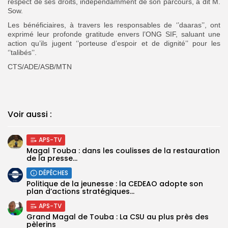
respect de ses droits, indépendamment de son parcours, a dit M.
Sow.
Les bénéficiaires, à travers les responsables de ‘’daaras’’, ont
exprimé leur profonde gratitude envers l’ONG SIF, saluant une
action qu’ils jugent ‘’porteuse d’espoir et de dignité’’ pour les
‘’talibés’’.
CTS/ADE/ASB/MTN
Voir aussi :
APS-TV
Magal Touba : dans les coulisses de la restauration
de la presse...
DÉPÊCHES
Politique de la jeunesse : la CEDEAO adopte son
plan d’actions stratégiques...
APS-TV
Grand Magal de Touba : La CSU au plus près des
pèlerins