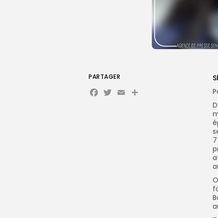
PARTAGER
S
Facebook
Twitter
Email
Partager
P
D
m
é
s
7
p
a
a
O
f
B
a