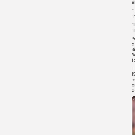
é
‘
l
‘
l
P
a
B
B
f
I
1
r
e
d