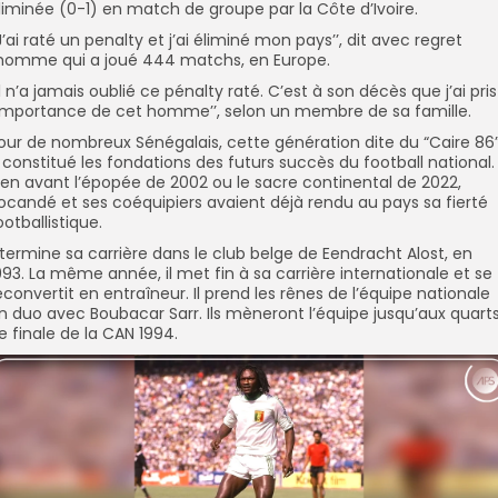
liminée (0-1) en match de groupe par la Côte d’Ivoire.
’J’ai raté un penalty et j’ai éliminé mon pays’’, dit avec regret
’homme qui a joué 444 matchs, en Europe.
’Il n’a jamais oublié ce pénalty raté. C’est à son décès que j’ai pris
’importance de cet homme’’, selon un membre de sa famille.
our de nombreux Sénégalais, cette génération dite du “Caire 86
 constitué les fondations des futurs succès du football national.
ien avant l’épopée de 2002 ou le sacre continental de 2022,
ocandé et ses coéquipiers avaient déjà rendu au pays sa fierté
ootballistique.
l termine sa carrière dans le club belge de Eendracht Alost, en
993. La même année, il met fin à sa carrière internationale et se
econvertit en entraîneur. Il prend les rênes de l’équipe nationale
n duo avec Boubacar Sarr. Ils mèneront l’équipe jusqu’aux quart
e finale de la CAN 1994.