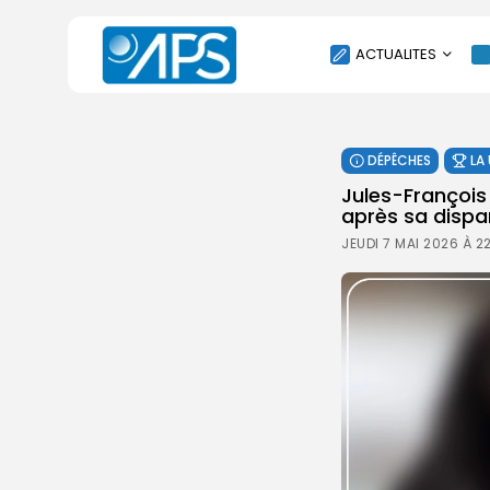
ACTUALITES
POLITIQUE
DÉPÊCHES
LA
SOCIÉTÉ
Jules-François
ÉCONOMIE
après sa dispar
CULTURE
JEUDI 7 MAI 2026 À 2
SPORT
ENVIRONNEMENT
INTERNATIONAL
AGENDA
SANTE