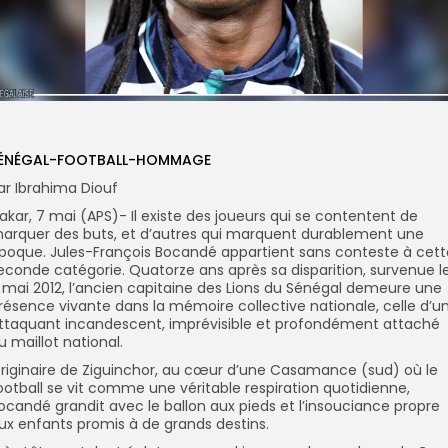
ÉNÉGAL-FOOTBALL-HOMMAGE
ar Ibrahima Diouf
akar, 7 mai (APS)- Il existe des joueurs qui se contentent de
arquer des buts, et d’autres qui marquent durablement une
poque. Jules-François Bocandé appartient sans conteste à cett
econde catégorie. Quatorze ans après sa disparition, survenue l
 mai 2012, l’ancien capitaine des Lions du Sénégal demeure une
résence vivante dans la mémoire collective nationale, celle d’u
ttaquant incandescent, imprévisible et profondément attaché
u maillot national.
riginaire de Ziguinchor, au cœur d’une Casamance (sud) où le
ootball se vit comme une véritable respiration quotidienne,
ocandé grandit avec le ballon aux pieds et l’insouciance propre
ux enfants promis à de grands destins.