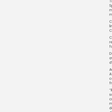
T
S
m
m
C
l
C
C
r
f
D
a
d
A
A
c
f
‘
s
c
m
d