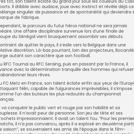
rès tôt, son talent éclate au grand jour sous les couleurs du Cas
ports. Il dribble avec audace, joue avec instinct et révèle déjà ce
élange singulier de puissance et de spontanéité qui deviendra 
arque de fabrique.
ependant, le parcours du futur héros national ne sera jamais
inéaire. Une affaire disciplinaire survenue lors d’une finale de
oupe du Sénégal vient brusquement assombrir ses débuts.
ontraint de quitter le pays, il s’exile vers la Belgique dans une
elative discrétion. Là-bas pourtant, loin des projecteurs, Bocandé
orge autant son caractère que son football.
u RFC Tournai au RFC Seraing, puis en passant par la France, il
vance avec la détermination tranquille des hommes qui refuse
’abandonner leurs rêves.
u FC Metz en France, son talent éclate enfin aux yeux de l’Europ
ttaquant félin, capable de fulgurances imprévisibles, il s’impose
omme l’un des buteurs les plus redoutés du championnat
rançais.
’Il va conquérir le public vert et rouge par son habilité et sa
ouplesse. Il n’avait peur de personne. Son jeu de tête et ses
rochets impressionnaient. Il avait un talent fou. ”Pour les premie
atchs, il n’a pas convaincu, après il a explosé en deuxième part
e saison’’, se souvenaient ses amis de l’époque dans le film-