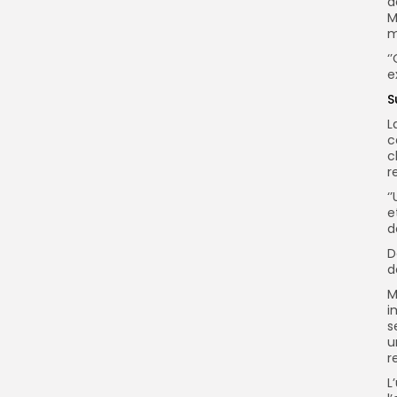
d
M
m
‘
e
S
L
c
c
r
‘
e
d
D
d
M
i
s
u
r
L