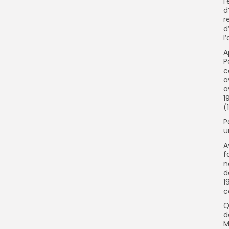
l
d
r
d
l
A
P
c
a
a
1
(
P
u
A
f
n
d
1
c
Q
d
M