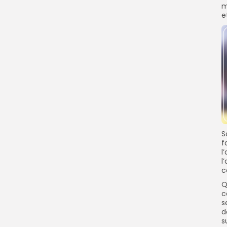
m
e
S
f
l
l
c
Q
c
s
d
s