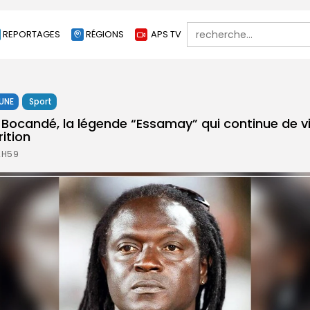
Search
REPORTAGES
RÉGIONS
APS TV
for:
 UNE
Sport
 Bocandé, la légende “Essamay” qui continue de vi
ition
2H59