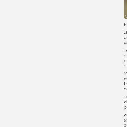
H
L
a
p
L
n
c
m
“
q
t
c
L
A
p
A
s
d