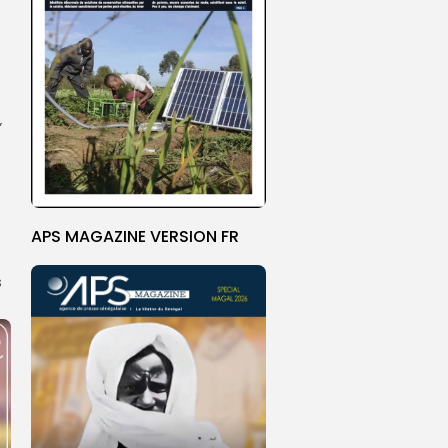
”
APS MAGAZINE VERSION FR
s