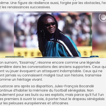
ême. Une figure de résilience aussi, forgée par les obstacles, l’ex
t les renaissances successives.
on surnom, “Essamay”, résonne encore comme une légende
amilière dans les conversations des anciens supporters. Ceux qu
’ont vu jouer évoquent un attaquant indomptable. Ceux qui ne
’ont jamais vu connaissent malgré tout son histoire, transmise
omme un héritage vivant.
uatorze ans après sa disparition, Jules-François Bocandé
ontinue d’habiter la mémoire du football sénégalais. Non
eulement pour ses buts ou ses exploits, mais parce qu’il fut l’un
es premiers à ouvrir la voie, à porter haut le drapeau sénégalais
ur les pelouses européennes et africaines.