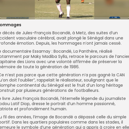
ommages
e décès de Jules-François Bocandé, à Metz, des suites d’un
ccident vasculaire cérébral, avait plongé le Sénégal dans une
rofonde émotion. Depuis, les hommages n’ont jamais cessé.
e documentaire Essamay : Bocandé, La Panthère, réalisé
otamment par Maky Madiba Sylla, retrace le parcours de l’ancie
apitaine des Lions avec une volonté affirmée de préserver la
émoire de toute la génération de 1986.
Ce n’est pas parce que cette génération n’a pas gagné la CAN
u’on doit l’oublier”, rappelait le réalisateur, soulignant que le
riomphe continental du Sénégal est le fruit d’un long héritage
onstruit par plusieurs générations de footballeurs.
e livre Jules François Bocandé, l’éternelle légende du journaliste
bdou Latif Diop, dresse le portrait d’un homme passionné,
atriote et profondément humain.
u fil des années, l’image de Bocandé a dépassé celle du simple
portif. Dans les quartiers populaires comme dans les stades, il
emeure le symbole d’une génération qui a appris à croire en ell