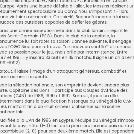
’exploit historique du FC Metz face au FC Barcelona en Coupe
’Europe. Après une lourde défaite à l’aller, les Messins réalisent u
etournement spectaculaire au Camp Nou, s’imposant 4-1 lors
’une victoire mémorable. Ce soir-là, Bocandé incarne à lui seul
’audace des outsiders capables de défier les géants.
près une année exceptionnelle dans le club lorrain, il rejoint le
aris Saint-Germain (PSG). Dans le club de la capitale, la
oncurrence lui fait rater sa saison. L’année suivante, il s’engage
vec l’OGC Nice pour retrouver ‘’un nouveau souffle’’’ et renouer
vec sa passion pour le jeu, mais brille par intermittence. Entre
987 et 1991, il y inscrira 33 buts en 115 matchs. Il signe un an à Len
1991-1992).
artout, il laisse l’image d’un attaquant généreux, combatif et
nanimement respecté.
vec la sélection nationale, son empreinte devient encore plus
orte. Capitaine des Lions, il participe aux Coupes d’Afrique des
ations (CAN) de 1986, 1990 et 1992. Surtout, il joue un rôle
éterminant dans la qualification historique du Sénégal à la CAN
986, mettant fin à dix-huit années d’absence sur la scène
ontinentale.
ualifiée à la CAN de 1986 en Egypte, l’équipe du Sénégal s’impos
evant le pays hôte (1-0) lors de la première journée puis contre 
ozambique (2-0) pour son deuxième match. Elle est cependan