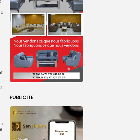
a
sa
nt
e.
PUBLICITE
rs
ie