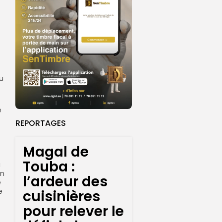
du
e
REPORTAGES
Magal de
Touba :
i
on
l’ardeur des
e
e
cuisinières
pour relever le