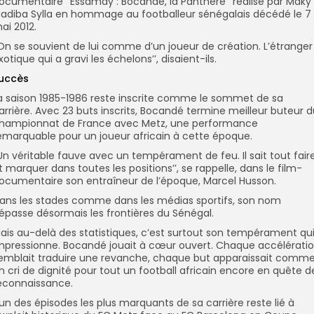
ocumentaire ‘’Essamay : Bocandé, la Panthère’’ réalisé par Maky
adiba Sylla en hommage au footballeur sénégalais décédé le 7
ai 2012.
’On se souvient de lui comme d’un joueur de création. L’étranger
xotique qui a gravi les échelons’’, disaient-ils.
uccès
a saison 1985-1986 reste inscrite comme le sommet de sa
arrière. Avec 23 buts inscrits, Bocandé termine meilleur buteur 
hampionnat de France avec Metz, une performance
emarquable pour un joueur africain à cette époque.
’Un véritable fauve avec un tempérament de feu. Il sait tout fair
t marquer dans toutes les positions’’, se rappelle, dans le film-
ocumentaire son entraîneur de l’époque, Marcel Husson.
ans les stades comme dans les médias sportifs, son nom
épasse désormais les frontières du Sénégal.
ais au-delà des statistiques, c’est surtout son tempérament qu
mpressionne. Bocandé jouait à cœur ouvert. Chaque accélérati
emblait traduire une revanche, chaque but apparaissait comm
n cri de dignité pour tout un football africain encore en quête d
econnaissance.
’un des épisodes les plus marquants de sa carrière reste lié à