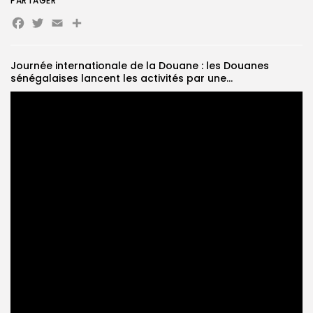
PARTAGER
Facebook
Twitter
Email
Partager
Search
Search
for:
Button
Journée internationale de la Douane : les Douanes
FR
sénégalaises lancent les activités par une...