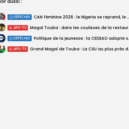
oir aussi :
‎CAN féminine 2026 : le Nigeria se reprend, le Malawi su
DÉPÊCHES
Magal Touba : 
APS-TV
Politique de la jeunesse :
DÉPÊCHES
Grand Magal de Tou
APS-TV