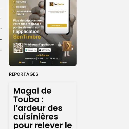
rprend encore...
dans les coulisses de la restauration de la presse...
 la CEDEAO adopte son plan d’actions stratégiques...
ba : La CSU au plus près des pèlerins
REPORTAGES
Magal de
Touba :
l’ardeur des
cuisinières
pour relever le