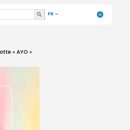
Search
FR
Button
cotte « AYO »