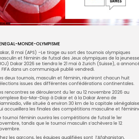
ENEGAL-MONDE-OLYMPISME
akar, 8 mai (APS) –Le tirage au sort des tournois olympiques
asculin et féminin de futsal des Jeux olympiques de la jeuness
JOJ) Dakar 2026 se tiendra le 21 mai à Zurich (Suisse), a annonc
a FIFA dans un communiqué publié vendredi.
es deux tournois, masculin et féminin, réuniront chacun huit
élections issues des différentes confédérations continentales.
es rencontres se dérouleront du 1er au 12 novembre 2026 au
omplexe Iba-Mar-Diop à Dakar et à la Dakar Arena de
iamniadio, ville située à environ 30 km de la capitale sénégalaise
ui accueillera les finales des compétitions masculine et féminin
e tournoi féminin ouvrira les compétitions de futsal le 1er
ovembre, tandis que le tournoi masculin s’achèvera le 12
ovembre.
hez les garçons, les équipes qualifiées sont l’Afghanistan,