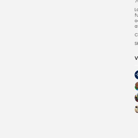
7
L
f
o
a
C
S
V