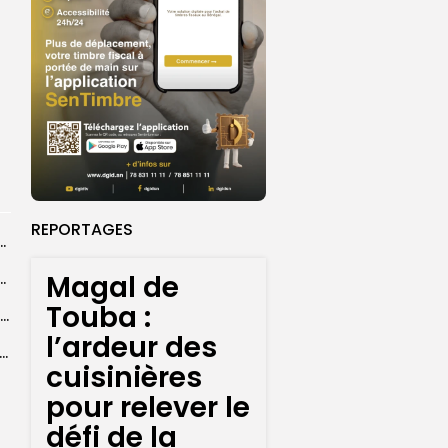
REPORTAGES
 la CEDEAO adopte son plan d’actions stratégiques...
Magal de
ba : La CSU au plus près des pèlerins
Touba :
Magal 2026 : près de 20 000 pèlerins transportés vers Touba en...
l’ardeur des
 l’accès à l’eau, une préoccupation majeure avant le Grand Magal
cuisinières
pour relever le
défi de la