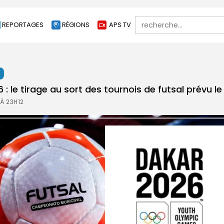
Search
REPORTAGES
RÉGIONS
APS TV
for:
t
: le tirage au sort des tournois de futsal prévu le
À 23H12