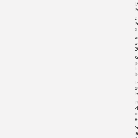
l
P
D
R
à
A
p
2
S
p
l
b
L
d
l
L
v
c
é
P
l