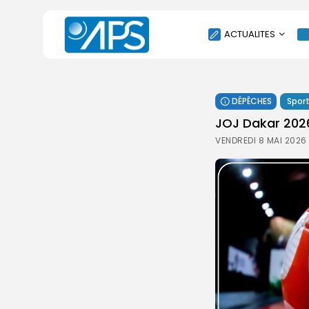
ACTUALITES
POLITIQUE
DÉPÊCHES
Spor
SOCIÉTÉ
JOJ Dakar 2026 
ÉCONOMIE
VENDREDI 8 MAI 2026 
CULTURE
SPORT
ENVIRONNEMENT
INTERNATIONAL
AGENDA
SANTE