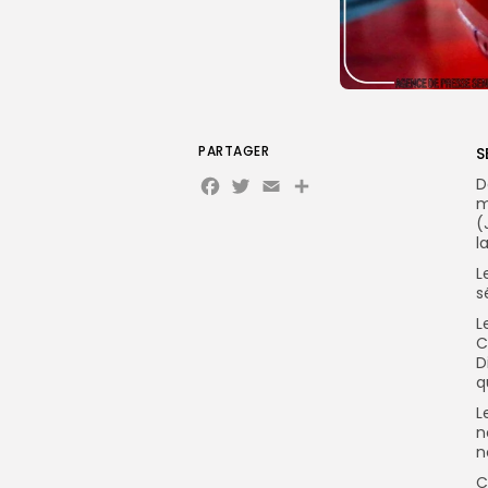
PARTAGER
S
Facebook
Twitter
Email
Partager
D
m
(
l
L
s
L
C
D
q
L
n
n
C