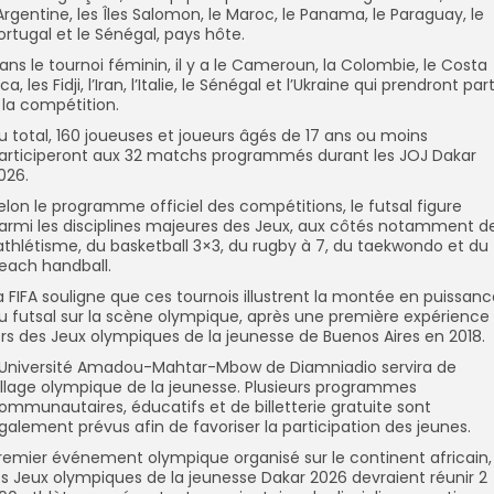
’Argentine, les Îles Salomon, le Maroc, le Panama, le Paraguay, le
ortugal et le Sénégal, pays hôte.
ans le tournoi féminin, il y a le Cameroun, la Colombie, le Costa
ica, les Fidji, l’Iran, l’Italie, le Sénégal et l’Ukraine qui prendront par
 la compétition.
u total, 160 joueuses et joueurs âgés de 17 ans ou moins
articiperont aux 32 matchs programmés durant les JOJ Dakar
026.
elon le programme officiel des compétitions, le futsal figure
armi les disciplines majeures des Jeux, aux côtés notamment d
’athlétisme, du basketball 3×3, du rugby à 7, du taekwondo et du
each handball.
a FIFA souligne que ces tournois illustrent la montée en puissan
u futsal sur la scène olympique, après une première expérience
ors des Jeux olympiques de la jeunesse de Buenos Aires en 2018.
’Université Amadou-Mahtar-Mbow de Diamniadio servira de
illage olympique de la jeunesse. Plusieurs programmes
ommunautaires, éducatifs et de billetterie gratuite sont
galement prévus afin de favoriser la participation des jeunes.
remier événement olympique organisé sur le continent africain,
es Jeux olympiques de la jeunesse Dakar 2026 devraient réunir 2