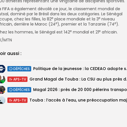
00 athlètes représentant une vingtaine de disciplines sportives.
a FIFA a également dévoilé ce jour, le classement mondial de
utsal, dominé par le Brésil dans les deux catégories. Le Sénégal
e
e
ccupe, chez les filles, la 82
place mondiale et la 3
niveau
e
e
fricain, derrière le Maroc (24
), premier et la Tanzanie (74
).
e
e
hez les hommes, le Sénégal est 142
mondial et 21
africain.
K/MTN
oir aussi :
Politique de la jeunesse :
DÉPÊCHES
Grand Magal de Tou
APS-TV
DÉPÊCHES
Touba :
APS-TV