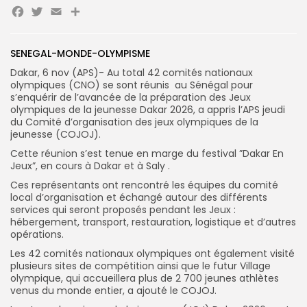
Facebook
Twitter
Email
Partager
Search
Search
for:
Button
SENEGAL-MONDE-OLYMPISME
Dakar, 6 nov (APS)- Au total 42 comités nationaux
FR
olympiques (CNO) se sont réunis au Sénégal pour
s’enquérir de l’avancée de la préparation des Jeux
olympiques de la jeunesse Dakar 2026, a appris l’APS jeudi
du Comité d’organisation des jeux olympiques de la
jeunesse (COJOJ).
Cette réunion s’est tenue en marge du festival ”Dakar En
Jeux”, en cours à Dakar et à Saly .
Ces représentants ont rencontré les équipes du comité
local d’organisation et échangé autour des différents
services qui seront proposés pendant les Jeux :
hébergement, transport, restauration, logistique et d’autres
opérations.
Les 42 comités nationaux olympiques ont également visité
plusieurs sites de compétition ainsi que le futur Village
olympique, qui accueillera plus de 2 700 jeunes athlètes
venus du monde entier, a ajouté le COJOJ.