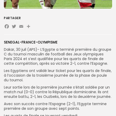
Search
Search
for:
Button
PARTAGER
Facebook
Twitter
Email
Partager
FR
SENEGAL-FRANCE-OLYMPISME
Dakar, 30 juil (APS)- L’Egypte a terminé première du groupe
C du tournoi masculin de football des Jeux olympiques
Paris 2024 et s’est qualifiée pour les quarts de finale de
cette compétition, après sa victoire 2-1, contre l’Espagne.
Les Egyptiens ont validé leur ticket pour les quarts de finale,
à l’occasion de la troisième journée de la phase de poule
du tournoi.
Leur sortie lors de la première journée s’était soldée par un
match nul (0-0) contre la République dominicaine. Ils ont
ensuite battu, 2-1, les Ouzbeks, lors de la deuxième journée.
Avec son succès contre l’Espagne (2-1), l’Egypte termine
première de son groupe avec sept points.
Les quarts de finale se joueront vendredi.