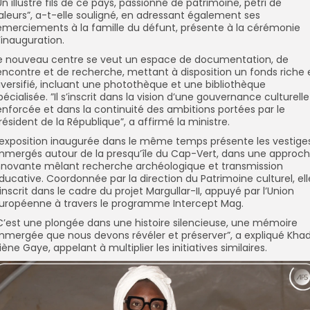
Un illustre fils de ce pays, passionné de patrimoine, pétri de
aleurs”, a-t-elle souligné, en adressant également ses
emerciements à la famille du défunt, présente à la cérémonie
’inauguration.
e nouveau centre se veut un espace de documentation, de
encontre et de recherche, mettant à disposition un fonds riche 
iversifié, incluant une photothèque et une bibliothèque
pécialisée. ”Il s’inscrit dans la vision d’une gouvernance culturelle
enforcée et dans la continuité des ambitions portées par le
résident de la République”, a affirmé la ministre.
’exposition inaugurée dans le même temps présente les vestige
mmergés autour de la presqu’île du Cap-Vert, dans une approc
nnovante mêlant recherche archéologique et transmission
ducative. Coordonnée par la direction du Patrimoine culturel, ell
’inscrit dans le cadre du projet Margullar-II, appuyé par l’Union
uropéenne à travers le programme Intercept Mag.
C’est une plongée dans une histoire silencieuse, une mémoire
mmergée que nous devons révéler et préserver”, a expliqué Kha
iène Gaye, appelant à multiplier les initiatives similaires.