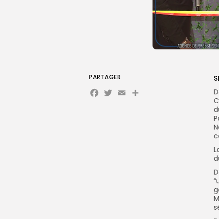
PARTAGER
S
Facebook
Twitter
Email
D
C
d
P
N
c
L
d
D
”
g
M
s