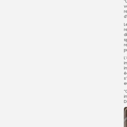
”
v
r
d
L
r
d
s
r
p
L
i
i
é
s
e
”
i
D