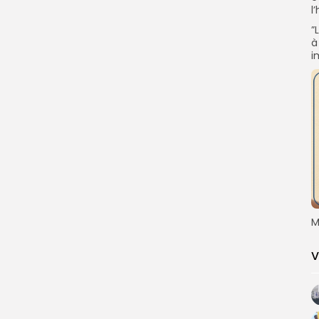
l
”
à
i
M
V