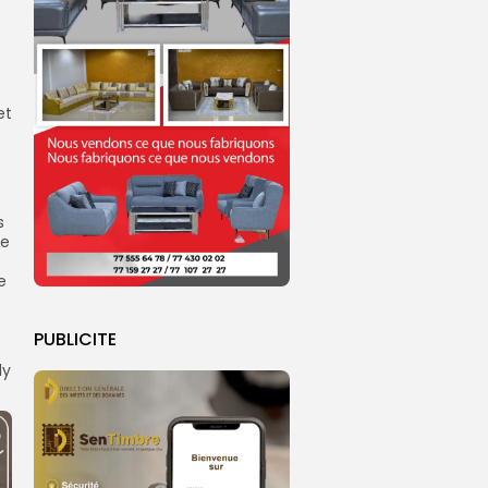
et
s
he
e
PUBLICITE
dy