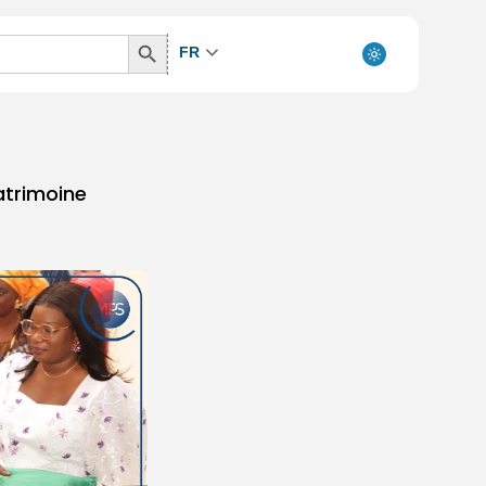
Search
FR
Button
atrimoine