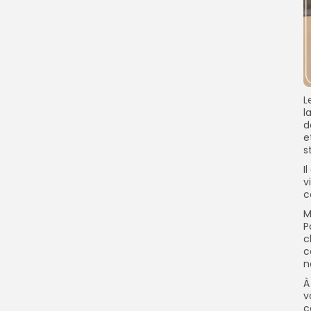
L
l
d
e
s
I
v
c
M
P
c
c
n
À
v
c