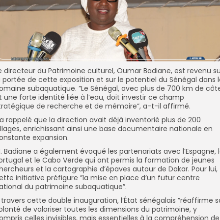
e directeur du Patrimoine culturel, Oumar Badiane, est revenu su
a portée de cette exposition et sur le potentiel du Sénégal dans 
omaine subaquatique. ”Le Sénégal, avec plus de 700 km de côt
t une forte identité liée à l’eau, doit investir ce champ
tratégique de recherche et de mémoire”, a-t-il affirmé.
l a rappelé que la direction avait déjà inventorié plus de 200
illages, enrichissant ainsi une base documentaire nationale en
onstante expansion.
. Badiane a également évoqué les partenariats avec l’Espagne, 
ortugal et le Cabo Verde qui ont permis la formation de jeunes
hercheurs et la cartographie d’épaves autour de Dakar. Pour lui,
ette initiative préfigure ”la mise en place d’un futur centre
ational du patrimoine subaquatique”.
 travers cette double inauguration, l’État sénégalais ”réaffirme s
olonté de valoriser toutes les dimensions du patrimoine, y
ompris celles invisibles, mais essentielles à la compréhension de