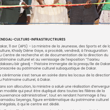
ENEGAL-CULTURE-INFRASTRUCTRURES
akar, 11 avr (APS) – La ministre de la Jeunesse, des Sports et de l
ulture, Khady Diène Gaye, a procédé, vendredi, à l’inauguration
u Centre de recherche et de documentation de la direction du
atrimoine culturel et au vernissage de l’exposition ”Taarixu
dakaaru biir géedj – l’histoire immergée de la presqu’île de Dakar
onsacrée au patrimoine culturel subaquatique de Dakar.
a cérémonie s’est tenue en soirée dans les locaux de la directio
u Patrimoine culturel, à Dakar.
ans son allocution, la ministre a salué une réalisation d’envergur
un modèle qui peut être dupliqué dans toutes les filières de la
ouvernance administrative”, tout en rendant hommage à feu
amadou Seyenga, figure emblématique du patrimoine culturel
énégalais, à qui le centre est dédié.