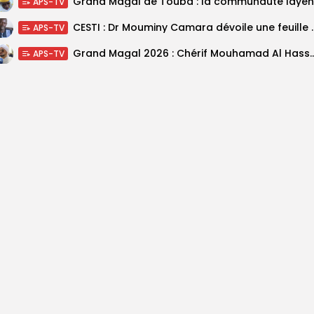
APS-TV
CESTI : Dr Mouminy Camar
APS-TV
Grand Magal 2026 : Chérif Mouhamad Al Hassani salu
APS-TV