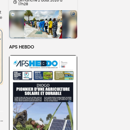
dimanche 2 août 2026 à
17h28
t
se
APS HEBDO
Touba : inauguration d’un commissariat pour renforcer le dispositif sécuritaire de la...