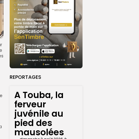
r
le
es
REPORTAGES
A Touba, la
le
ferveur
juvénile au
pied des
a
mausolées