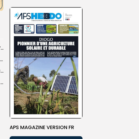
Ziguinchor : Diègoune hôte de la Journée de l’arbre, dimanche (circulaire)
Saint-Louis : des étudiants de l’UGB initient une caravane pour sensibiliser à...
‎Compétitions interclubs CAF: TFC hérite de FC Canchungo, Diambars affronte l’ES Zarzis
‎Afrobasket U18 masculin 2026 : le Sénégal domine largement le Rwanda (78-38)...
APS MAGAZINE VERSION FR