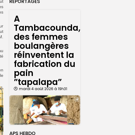
REPORTAGES
ut
es
es
A
Tambacounda,
ur
ut
des femmes
M.
boulangères
au
réinventent la
té
fabrication du
pain
en
le
”tapalapa”
mardi 4 août 2026 à 19h31
APS HEBDO