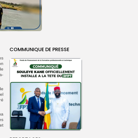
COMMUNIQUE DE PRESSE
es
on
de
a-
de
el
ré
ha
es
et