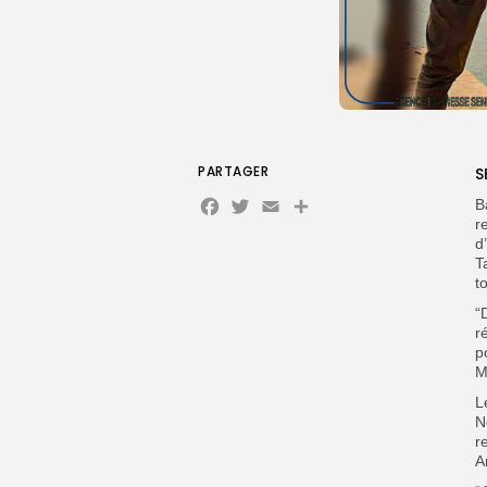
PARTAGER
S
Facebook
Twitter
Email
Partager
B
r
d
T
t
“
r
p
M
L
N
r
A