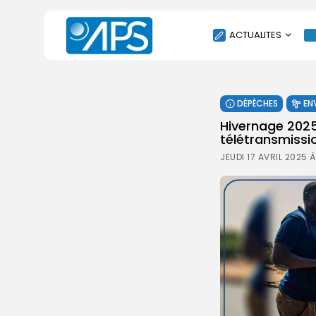
ACTUALITES
POLITIQUE
DÉPÊCHES
EN
SOCIÉTÉ
Hivernage 2025
ÉCONOMIE
télétransmissi
CULTURE
JEUDI 17 AVRIL 2025 
SPORT
ENVIRONNEMENT
INTERNATIONAL
AGENDA
SANTE