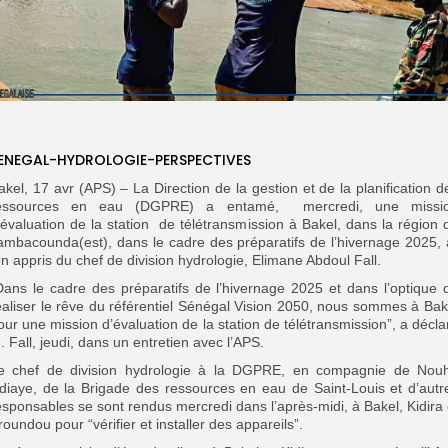
ENEGAL-HYDROLOGIE-PERSPECTIVES
akel, 17 avr (APS) – La Direction de la gestion et de la planification d
essources en eau (DGPRE) a entamé, mercredi, une missi
’évaluation de la station de télétransmission à Bakel, dans la région 
ambacounda(est), dans le cadre des préparatifs de l’hivernage 2025, 
on appris du chef de division hydrologie, Elimane Abdoul Fall.
Dans le cadre des préparatifs de l’hivernage 2025 et dans l’optique 
éaliser le rêve du référentiel Sénégal Vision 2050, nous sommes à Bak
our une mission d’évaluation de la station de télétransmission”, a décla
. Fall, jeudi, dans un entretien avec l’APS.
e chef de division hydrologie à la DGPRE, en compagnie de Nou
diaye, de la Brigade des ressources en eau de Saint-Louis et d’autr
esponsables se sont rendus mercredi dans l’après-midi, à Bakel, Kidira 
roundou pour “vérifier et installer des appareils”.