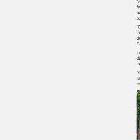
“
f
b
b
“
i
d
Fa
L
d
i
“
m
te