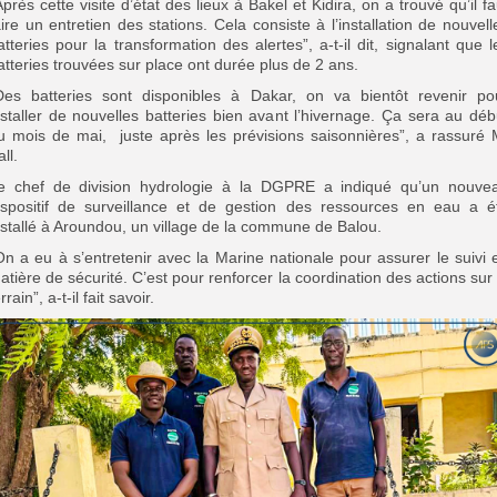
Après cette visite d’état des lieux à Bakel et Kidira, on a trouvé qu’il fa
aire un entretien des stations. Cela consiste à l’installation de nouvell
atteries pour la transformation des alertes”, a-t-il dit, signalant que l
atteries trouvées sur place ont durée plus de 2 ans.
Des batteries sont disponibles à Dakar, on va bientôt revenir po
nstaller de nouvelles batteries bien avant l’hivernage. Ça sera au déb
u mois de mai, juste après les prévisions saisonnières”, a rassuré 
ll.
e chef de division hydrologie à la DGPRE a indiqué qu’un nouve
ispositif de surveillance et de gestion des ressources en eau a é
nstallé à Aroundou, un village de la commune de Balou.
On a eu à s’entretenir avec la Marine nationale pour assurer le suivi 
atière de sécurité. C’est pour renforcer la coordination des actions sur 
rrain”, a-t-il fait savoir.