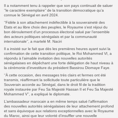
Il a notamment tenu à rappeler que son pays continuait de saluer
‘’le caractère exemplaire’’ de la transition démocratique qu’a
connue le Sénégal en avril 2024.
‘’Fidèle à son attachement indéfectible à la souveraineté des
Etats et au libre choix des peuples, le Royaume s’est réjoui du
bon déroulement d’un processus électoral salué par l’ensemble
des acteurs politiques sénégalais et par la communauté
internationale’’, a martelé M. Naciri
Il a insisté sur le fait que dès les premières heures ayant suivi la
confirmation de cette transition politique, le Roi Mohammed VI, a
répondu à l’aimable invitation des nouvelles autorités
sénégalaises en dépêchant une forte délégation de haut niveau à
la cérémonie d’investiture du président Bassirou Diomaye Faye.
‘’À cette occasion, des messages très clairs et fermes ont été
transmis, réaffirmant la sollicitude toute particulière que le
Souverain accorde au Sénégal, dans le droit fil de la tradition
royale instaurée par Feu Sa Majesté Hassan II et Feu Sa Majesté
Mohammed V’’, a expliqué le diplomate.
L’ambassadeur marocain a en même temps salué l’affirmation
des nouvelles autorités sénégalaises de leur attachement profond
et sans équivoque aux relations exceptionnelles avec le Royaume
du Maroc, ainsi que leur volonté d’insuffler une nouvelle