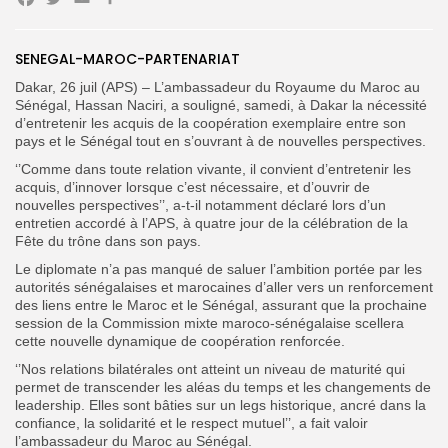
Facebook
Twitter
Email
Partager
Search
SENEGAL-MAROC-PARTENARIAT
Search
for:
Button
Dakar, 26 juil (APS) – L’ambassadeur du Royaume du Maroc au
Sénégal, Hassan Naciri, a souligné, samedi, à Dakar la nécessité
FR
d’entretenir les acquis de la coopération exemplaire entre son
pays et le Sénégal tout en s’ouvrant à de nouvelles perspectives.
‘’Comme dans toute relation vivante, il convient d’entretenir les
acquis, d’innover lorsque c’est nécessaire, et d’ouvrir de
nouvelles perspectives’’, a-t-il notamment déclaré lors d’un
entretien accordé à l’APS, à quatre jour de la célébration de la
Fête du trône dans son pays.
Le diplomate n’a pas manqué de saluer l’ambition portée par les
autorités sénégalaises et marocaines d’aller vers un renforcement
des liens entre le Maroc et le Sénégal, assurant que la prochaine
session de la Commission mixte maroco-sénégalaise scellera
cette nouvelle dynamique de coopération renforcée.
‘’Nos relations bilatérales ont atteint un niveau de maturité qui
permet de transcender les aléas du temps et les changements de
leadership. Elles sont bâties sur un legs historique, ancré dans la
confiance, la solidarité et le respect mutuel’’, a fait valoir
l’ambassadeur du Maroc au Sénégal.