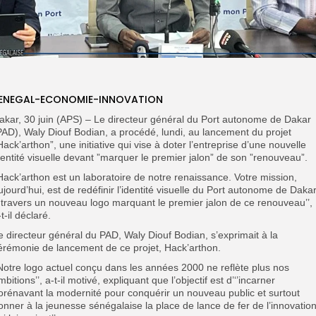
ENEGAL-ECONOMIE-INNOVATION
akar, 30 juin (APS) – Le directeur général du Port autonome de Dakar
PAD), Waly Diouf Bodian, a procédé, lundi, au lancement du projet
’Hack’arthon”, une initiative qui vise à doter l’entreprise d’une nouvelle
dentité visuelle devant ”marquer le premier jalon” de son ”renouveau”.
’Hack’arthon est un laboratoire de notre renaissance. Votre mission,
ujourd’hui, est de redéfinir l’identité visuelle du Port autonome de Daka
 travers un nouveau logo marquant le premier jalon de ce renouveau’’,
-t-il déclaré.
e directeur général du PAD, Waly Diouf Bodian, s’exprimait à la
érémonie de lancement de ce projet, Hack’arthon.
’Notre logo actuel conçu dans les années 2000 ne reflète plus nos
mbitions’’, a-t-il motivé, expliquant que l’objectif est d’‘’incarner
orénavant la modernité pour conquérir un nouveau public et surtout
onner à la jeunesse sénégalaise la place de lance de fer de l’innovatio