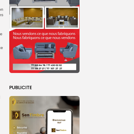
on
es
re
ce
PUBLICITE
t