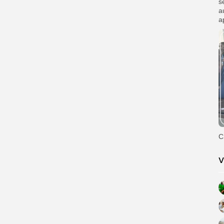
s
a
a
C
V