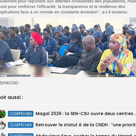
eulement pour répondre aux attentes croissantes des populations, mai
ussi pour renforcer l’efficacité, la transparence et la résilience des
pplications face à un monde en constante évolution’’, a-t-il soutenu.
S/HK/OID
oir aussi :
Magal 2026 : la SEN-CSU ouvre deux 
DÉPÊCHES
Retrouv
DÉPÊCHES