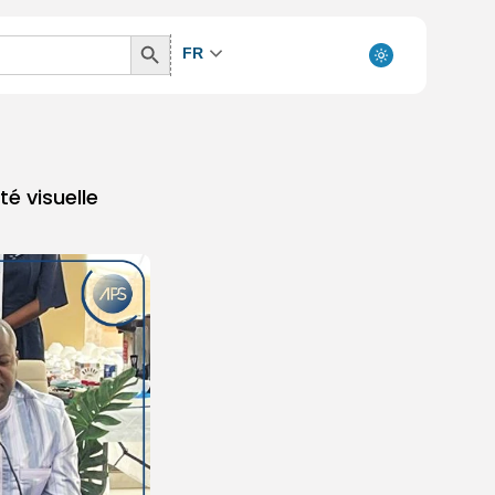
Search
FR
Button
té visuelle