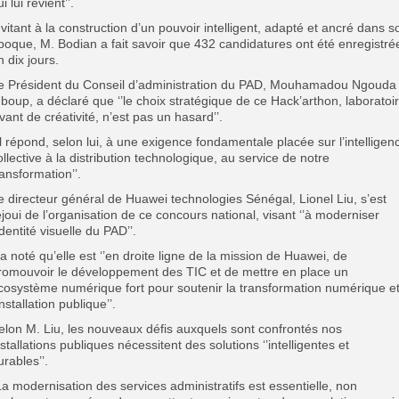
i lui revient’’.
nvitant à la construction d’un pouvoir intelligent, adapté et ancré dans s
poque, M. Bodian a fait savoir que 432 candidatures ont été enregistré
n dix jours.
e Président du Conseil d’administration du PAD, Mouhamadou Ngouda
boup, a déclaré que ‘’le choix stratégique de ce Hack’arthon, laboratoi
ivant de créativité, n’est pas un hasard’’.
’Il répond, selon lui, à une exigence fondamentale placée sur l’intelligen
ollective à la distribution technologique, au service de notre
ransformation’’.
e directeur général de Huawei technologies Sénégal, Lionel Liu, s’est
éjoui de l’organisation de ce concours national, visant ‘’à moderniser
’identité visuelle du PAD’’.
l a noté qu’elle est ‘’en droite ligne de la mission de Huawei, de
romouvoir le développement des TIC et de mettre en place un
cosystème numérique fort pour soutenir la transformation numérique e
installation publique’’.
elon M. Liu, les nouveaux défis auxquels sont confrontés nos
nstallations publiques nécessitent des solutions ‘’intelligentes et
urables’’.
La modernisation des services administratifs est essentielle, non