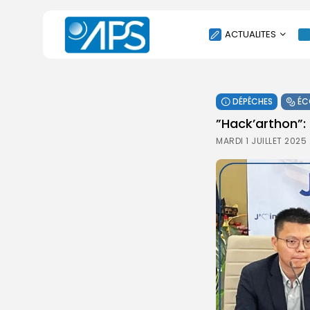
ACTUALITES
POLITIQUE
DÉPÊCHES
ÉC
SOCIÉTÉ
”Hack’arthon”: 
ÉCONOMIE
MARDI 1 JUILLET 2025
CULTURE
SPORT
ENVIRONNEMENT
INTERNATIONAL
AGENDA
SANTE