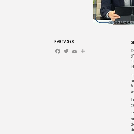
PARTAGER
S
Facebook
Twitter
Email
D
(
‘
i
‘
a
à
a
L
c
‘
a
d
d