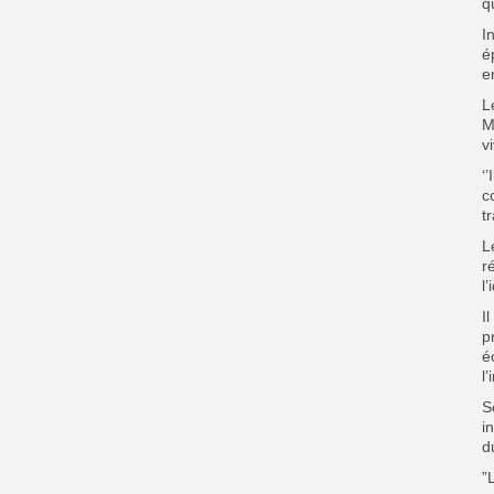
qu
I
é
e
L
M
v
‘
c
t
L
r
l
I
p
é
l’
S
i
d
”