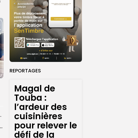
s
REPORTAGES
Magal de
Touba :
l’ardeur des
cuisinières
centres d’enrôlement à Touba
pour relever le
er le statut A de la CNDH : ”une priorité nationale”, selon...
défi de la