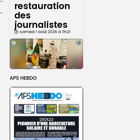
Abdoulaye Faye, cocher le temps du Magal, rêve d’un lendemain meilleur
restauration
26 : Dakar Dem Dikk mobilise 939 rotations et transporte près...
des
journalistes
samedi 1 août 2026 à 11h21
APS HEBDO