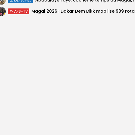
DÉPÊCHES
Magal 20
APS-TV