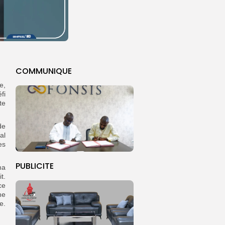
COMMUNIQUE
e,
fi
te
de
al
es
PUBLICITE
ma
t.
ce
ne
e.