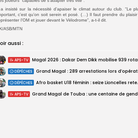
es joueurs “capables de s’adapter très vite”.
l a insisté sur la nécessité d’apaiser le climat autour du club. “Le pl
mportant, c’est qu’on soit serein et posé. (…) Il faut prendre du plaisir
eprésenter l’OM et jouer devant le Vélodrome”, a-t-il dit.
K/ASB/MTN
oir aussi :
Magal 20
APS-TV
DÉPÊCHES
‎Afro basket U18 féminin :
DÉPÊCHES
Grand M
APS-TV