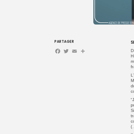
PARTAGER
S
Facebook
Twitter
Email
D
H
m
f
L
M
d
c
“
p
S
t
c
(