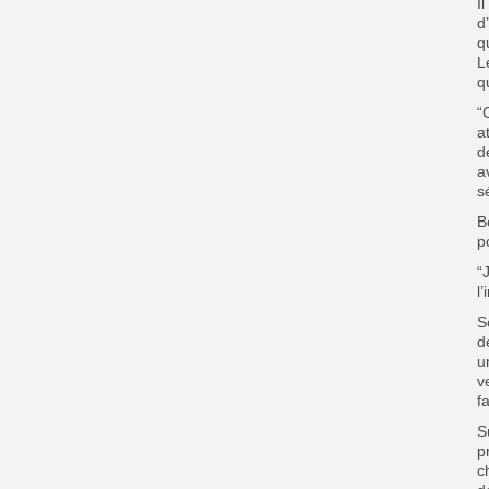
I
d
q
L
q
“
a
d
a
s
B
p
“
l
S
d
u
v
f
S
p
c