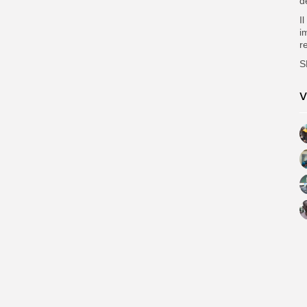
d
I
i
r
S
V