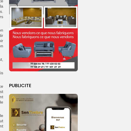
ce
la
s.
rs
on
ir
ir
en
t,
is
PUBLICITE
ce
st
nt
de
le
ut
nt