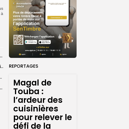
us
 à
26 : Dakar Dem Dikk mobilise 939 rotations et transporte près...
REPORTAGES
Grand Magal : 289 arrestations lors d’opérations préventives de sécurisation
 seize Lioncelles retenues pour l’étape finale de...
Magal de
agal de Touba : une centaine de gendarmes mobilisés sur les...
Touba :
l’ardeur des
cuisinières
pour relever le
défi de la