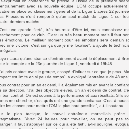
l s’exprimait en conférence de presse, à l’issue de la première séan
’entraînement avec sa nouvelle équipe. L’OM occupe actuellement 
uatrième place au classement général de la Ligue 1 après 22 journée
es Phocéens n’ont remporté qu’un seul match de Ligue 1 sur leu
uatre derniers matchs.
C’est une grande fierté, très heureux d’être ici, vous connaissez m
ttachement pour ce club. C’est un très beau moment mais il faut sort
es émotions. Le meilleur moment pour les émotions sera demain so
vec une victoire, c’est sur ça que je me focalise”, a ajouté le technici
énégalais.
eye n’aura qu’une séance d’entraînement avant le déplacement à Bres
our le compte de la 23e journée de Ligue 1, vendredi à 19h45.
J’ai pris contact avec le groupe, essayé d’influer sur ce que je peux. Ma
’impact est limité en si peu de temps”, a expliqué l’entraîneur de 48 ans.
ous contrat pour un an et demi, il a également mis en avant la confian
e sa direction. “J’ai des objectifs élevés. Un an et demi de contrat, c’e
n bon contrat. On est soumis à la performance et aux résultats. S’ils so
enus me chercher, c’est qu’ils ont une grande confiance. C’est à nous 
aire les choses pour mettre l’OM le plus haut possible”, a-t-il soutenu.
ur le plan tactique, le nouvel entraîneur marseillais prône 
ragmatisme. “Avec 24 heures pour travailler, on ne peut pas to
hanger, il faut s’appuyer sur ce qui a été fait”, a-t-il souligné, évoqua