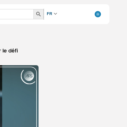
Search
FR
Button
 le défi