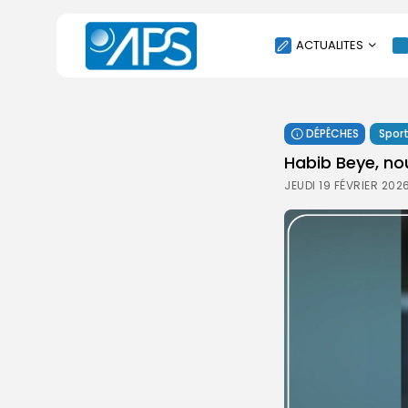
ACTUALITES
POLITIQUE
DÉPÊCHES
Spor
SOCIÉTÉ
Habib Beye, nou
ÉCONOMIE
JEUDI 19 FÉVRIER 202
CULTURE
SPORT
ENVIRONNEMENT
INTERNATIONAL
AGENDA
SANTE