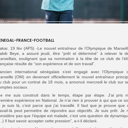
ENEGAL-FRANCE-FOOTBALL
akar, 19 fév (APS) -Le nouvel entraîneur de l’Olympique de Marseill
abib Beye, a assuré jeudi, être “prêt et déterminé” à relever le dé
arseillais, soulignant que sa nomination à la tête de ce club de l’éli
rançaise résulte de “son expérience et de son travail”.
’ancien international sénégalais s’est engagé avec l’Olympique 
arseille (OM) en devenant officiellement le nouvel entraîneur princip
u club pour un contrat de 18 mois, a annoncé mercredi le club sur s
omptes sociaux.
Je me suis construit dans le temps, étape par étape. J’ai pris 
remière expérience en National. Je n’ai rien à prouver à qui que ce soi
i je suis là, c’est parce que j’ai travaillé. Il faut que je prouve que 
ravail-là peut permettre de répondre aux objectifs. Je suis prêt. Je 
onsidère pas que l’équipe est malade, c’est une question de dynamiqu
…) Il faut savoir accepter cette pression”, a-t-il déclaré.