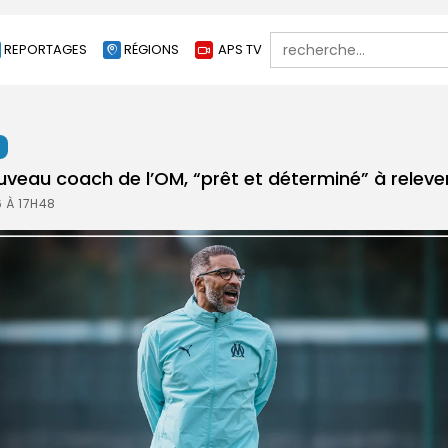
Search
REPORTAGES
RÉGIONS
APS TV
for:
t
veau coach de l’OM, “prêt et déterminé” à relever
6 À 17H48