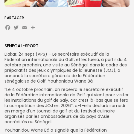
Search
Search
for:
Button
PARTAGER
Facebook
Twitter
Email
Partager
FR
SENEGAL-SPORT
Dakar, 24 sept (APS) – Le secrétaire exécutif de la
Fédération internationale du Golf, effectuera, à partir du 4
octobre prochain, une visite au Sénégal, dans le cadre des
préparatifs des jeux olympiques de la jeunesse (JOJ), a
annoncé la secrétaire générale de la Fédération
sénégalaise de Golf, Youhanidou Wane Bâ.
‘’Le 4 octobre prochain, on recevra le secrétaire exécutif
de la Fédération internationale de Golf qui vient pour visiter
les installations du golf de Saly, car c’est là-bas que se fera
la compétition des JOJ en 2026’’, a-t-elle déclaré samedi
en marge d’un tournoi de golf et du festival culinaire
organisés par les ambassadeurs de dix pays d’Asie
accrédités au Sénégal.
Youhanidou Wane Bâ a signalé que la Fédération