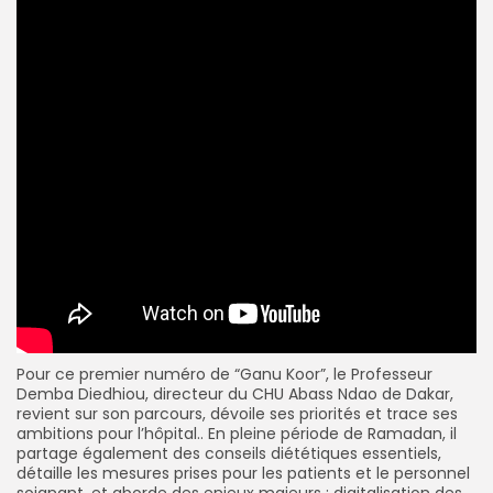
Pour ce premier numéro de “Ganu Koor”, le Professeur
Demba Diedhiou, directeur du CHU Abass Ndao de Dakar,
revient sur son parcours, dévoile ses priorités et trace ses
ambitions pour l’hôpital.. En pleine période de Ramadan, il
partage également des conseils diététiques essentiels,
détaille les mesures prises pour les patients et le personnel
soignant, et aborde des enjeux majeurs : digitalisation des